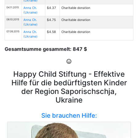
(Ukraine)
04.11.2015
Anna Ch.
$4.37
Charitable donation
(Ukraine)
08.10.2015
Anna Ch.
$4.75
Charitable donation
(Ukraine)
07.09.2015
Anna Ch.
$4.58
Charitable donation
(Ukraine)
Gesamtsumme gesammelt: 847 $
Happy Child Stiftung - Effektive
Hilfe für die bedürftigsten Kinder
der Region Saporischschja,
Ukraine
Sie brauchen Hilfe: