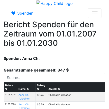
Spenden
Bericht Spenden für den
Zeitraum vom 01.01.2007
bis 01.01.2030
Spender: Anna Ch.
Gesamtsumme gesammelt: 847 $
Datum:
Betrag:
⇅
Name:
⇅
⇅
Zweck:
⇅
01.06.2026
Anna Ch.
$6.74
Charitable donation
(Ukraine)
01.05.2026
Anna Ch.
$6.79
Charitable donation
(Ukraine)