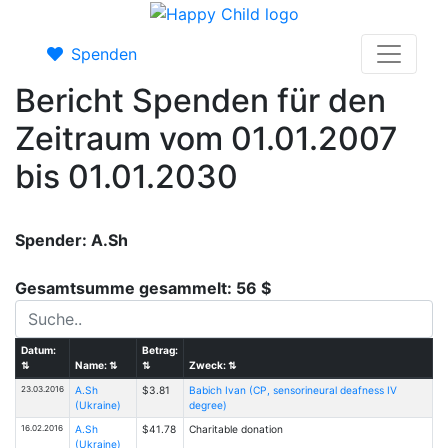
Spenden
Bericht Spenden für den
Zeitraum vom 01.01.2007
bis 01.01.2030
Spender: A.Sh
Gesamtsumme gesammelt: 56 $
Datum:
Betrag:
⇅
Name:
⇅
⇅
Zweck:
⇅
23.03.2016
A.Sh
$3.81
Babich Ivan (CP, sensorineural deafness IV
(Ukraine)
degree)
16.02.2016
A.Sh
$41.78
Charitable donation
(Ukraine)