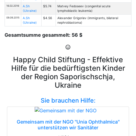
16.02.2016
A.Sh
$5.74
Matvey Fedoseev (congenital acute
(Ukraine)
lymphoblastic leukemia)
09.09.2015
A.Sh
$4.56
Alexander Grigoriev (immigrants, bilateral
(Ukraine)
nephroblastoma)
Gesamtsumme gesammelt: 56 $
Happy Child Stiftung - Effektive
Hilfe für die bedürftigsten Kinder
der Region Saporischschja,
Ukraine
Sie brauchen Hilfe:
Gemeinsam mit der NGO "Unia Ophthalmica"
unterstützen wir Sanitäter