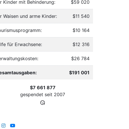
ür Kinder mit Behinderung:
$59 020
ür Waisen und arme Kinder:
$11 540
ourismusprogramm:
$10 164
ilfe für Erwachsene:
$12 316
erwaltungskosten:
$26 784
esamtausgaben:
$191 001
$7 661 877
gespendet seit
2007