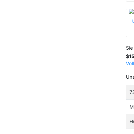
Sie
$1
Vol
Uns
7
M
H