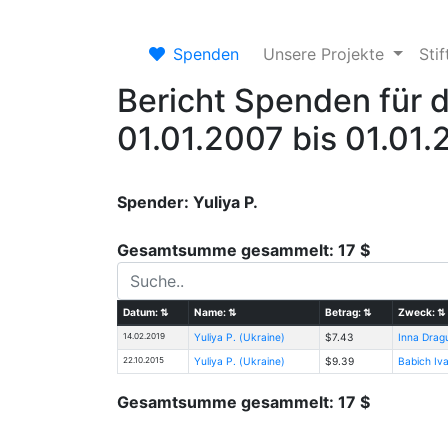
Spenden
Unsere Projekte
Sti
Bericht Spenden für 
01.01.2007 bis 01.01
Spender: Yuliya Р.
Gesamtsumme gesammelt: 17 $
Datum:
⇅
Name:
⇅
Betrag:
⇅
Zweck:
⇅
14.02.2019
Yuliya Р. (Ukraine)
$7.43
Inna Drag
22.10.2015
Yuliya Р. (Ukraine)
$9.39
Babich Iva
Gesamtsumme gesammelt: 17 $