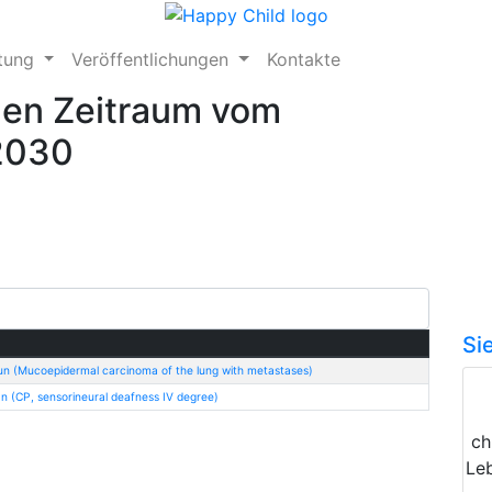
ftung
Veröffentlichungen
Kontakte
den Zeitraum vom
.2030
Si
un (Mucoepidermal carcinoma of the lung with metastases)
n (CP, sensorineural deafness IV degree)
ch
Le