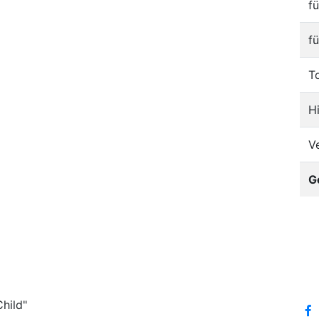
f
f
T
H
V
G
hild"