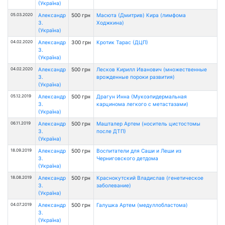
(Україна)
05.03.2020
Александр
500 грн
Масюта (Дмитрив) Кира (лимфома
З.
Ходжкина)
(Україна)
04.02.2020
Александр
300 грн
Кротик Тарас (ДЦП)
З.
(Україна)
04.02.2020
Александр
500 грн
Лесков Кирилл Иванович (множественные
З.
врожденные пороки развития)
(Україна)
05.12.2019
Александр
500 грн
Драгун Инна (Мукоэпидермальная
З.
карцинома легкого с метастазами)
(Україна)
06.11.2019
Александр
500 грн
Машталер Артем (носитель цистостомы
З.
после ДТП)
(Україна)
18.09.2019
Александр
500 грн
Воспитатели для Саши и Леши из
З.
Черниговского детдома
(Україна)
18.08.2019
Александр
500 грн
Краснокутский Владислав (генетическое
З.
заболевание)
(Україна)
04.07.2019
Александр
500 грн
Галушка Артем (медуллобластома)
З.
(Україна)