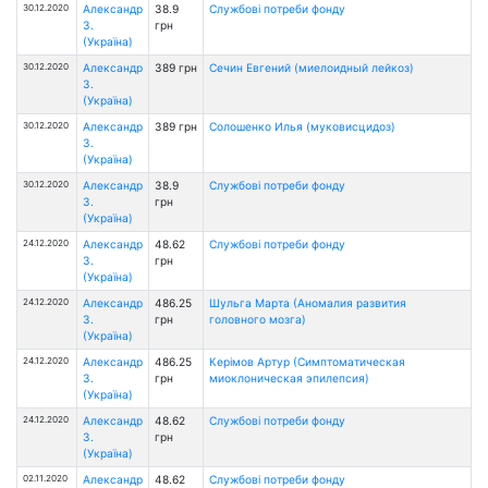
30.12.2020
Александр
38.9
Службові потреби фонду
З.
грн
(Україна)
30.12.2020
Александр
389 грн
Сечин Евгений (миелоидный лейкоз)
З.
(Україна)
30.12.2020
Александр
389 грн
Солошенко Илья (муковисцидоз)
З.
(Україна)
30.12.2020
Александр
38.9
Службові потреби фонду
З.
грн
(Україна)
24.12.2020
Александр
48.62
Службові потреби фонду
З.
грн
(Україна)
24.12.2020
Александр
486.25
Шульга Марта (Аномалия развития
З.
грн
головного мозга)
(Україна)
24.12.2020
Александр
486.25
Керімов Артур (Симптоматическая
З.
грн
миоклоническая эпилепсия)
(Україна)
24.12.2020
Александр
48.62
Службові потреби фонду
З.
грн
(Україна)
02.11.2020
Александр
48.62
Службові потреби фонду