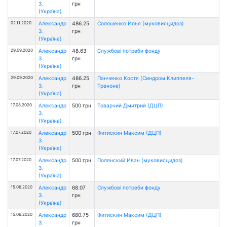
З.
грн
(Україна)
02.11.2020
Александр
486.25
Солошенко Илья (муковисцидоз)
З.
грн
(Україна)
29.09.2020
Александр
48.63
Службові потреби фонду
З.
грн
(Україна)
29.09.2020
Александр
486.25
Панченко Костя (Cиндром Клиппеля-
З.
грн
Треноне)
(Україна)
17.08.2020
Александр
500 грн
Товарчий Дмитрий (ДЦП)
З.
(Україна)
17.07.2020
Александр
500 грн
Фитискин Максим (ДЦП)
З.
(Україна)
17.07.2020
Александр
500 грн
Полянский Иван (муковисцидоз)
З.
(Україна)
15.06.2020
Александр
68.07
Службові потреби фонду
З.
грн
(Україна)
15.06.2020
Александр
680.75
Фитискин Максим (ДЦП)
З.
грн