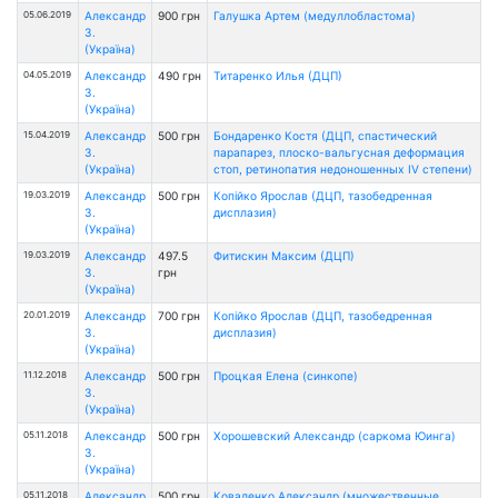
05.06.2019
Александр
900 грн
Галушка Артем (медуллобластома)
З.
(Україна)
04.05.2019
Александр
490 грн
Титаренко Илья (ДЦП)
З.
(Україна)
15.04.2019
Александр
500 грн
Бондаренко Костя (ДЦП, спастический
З.
парапарез, плоско-вальгусная деформация
(Україна)
стоп, ретинопатия недоношенных ІV степени)
19.03.2019
Александр
500 грн
Копійко Ярослав (ДЦП, тазобедренная
З.
дисплазия)
(Україна)
19.03.2019
Александр
497.5
Фитискин Максим (ДЦП)
З.
грн
(Україна)
20.01.2019
Александр
700 грн
Копійко Ярослав (ДЦП, тазобедренная
З.
дисплазия)
(Україна)
11.12.2018
Александр
500 грн
Процкая Елена (синкопе)
З.
(Україна)
05.11.2018
Александр
500 грн
Хорошевский Александр (саркома Юинга)
З.
(Україна)
05.11.2018
Александр
500 грн
Коваленко Александр (множественные