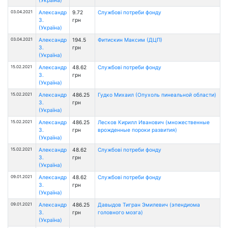
03.04.2021
Александр
9.72
Службові потреби фонду
З.
грн
(Україна)
03.04.2021
Александр
194.5
Фитискин Максим (ДЦП)
З.
грн
(Україна)
15.02.2021
Александр
48.62
Службові потреби фонду
З.
грн
(Україна)
15.02.2021
Александр
486.25
Гудко Михаил (Опухоль пинеальной области)
З.
грн
(Україна)
15.02.2021
Александр
486.25
Лесков Кирилл Иванович (множественные
З.
грн
врожденные пороки развития)
(Україна)
15.02.2021
Александр
48.62
Службові потреби фонду
З.
грн
(Україна)
09.01.2021
Александр
48.62
Службові потреби фонду
З.
грн
(Україна)
09.01.2021
Александр
486.25
Давыдов Тигран Эмилевич (эпендиома
З.
грн
головного мозга)
(Україна)