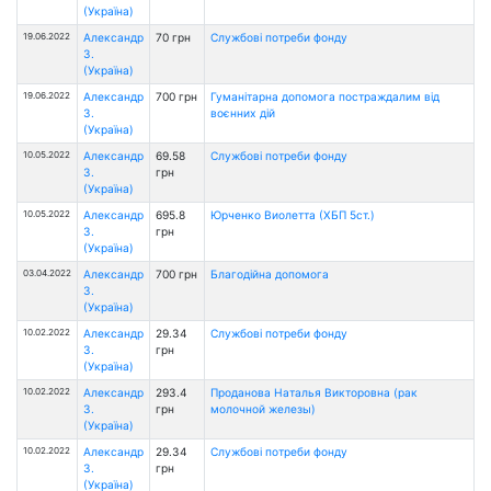
(Україна)
19.06.2022
Александр
70 грн
Службові потреби фонду
З.
(Україна)
19.06.2022
Александр
700 грн
Гуманітарна допомога постраждалим від
З.
воєнних дій
(Україна)
10.05.2022
Александр
69.58
Службові потреби фонду
З.
грн
(Україна)
10.05.2022
Александр
695.8
Юрченко Виолетта (ХБП 5ст.)
З.
грн
(Україна)
03.04.2022
Александр
700 грн
Благодійна допомога
З.
(Україна)
10.02.2022
Александр
29.34
Службові потреби фонду
З.
грн
(Україна)
10.02.2022
Александр
293.4
Проданова Наталья Викторовна (рак
З.
грн
молочной железы)
(Україна)
10.02.2022
Александр
29.34
Службові потреби фонду
З.
грн
(Україна)