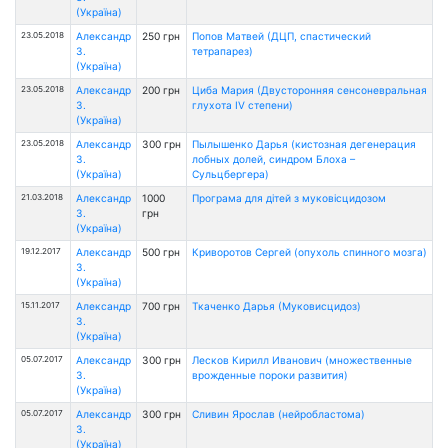
(Україна)
23.05.2018
Александр
250 грн
Попов Матвей (ДЦП, спастический
З.
тетрапарез)
(Україна)
23.05.2018
Александр
200 грн
Циба Мария (Двусторонняя сенсоневральная
З.
глухота IV степени)
(Україна)
23.05.2018
Александр
300 грн
Пылышенко Дарья (кистозная дегенерация
З.
лобных долей, синдром Блоха –
(Україна)
Сульцбергера)
21.03.2018
Александр
1000
Програма для дітей з муковісцидозом
З.
грн
(Україна)
19.12.2017
Александр
500 грн
Криворотов Сергей (опухоль спинного мозга)
З.
(Україна)
15.11.2017
Александр
700 грн
Ткаченко Дарья (Муковисцидоз)
З.
(Україна)
05.07.2017
Александр
300 грн
Лесков Кирилл Иванович (множественные
З.
врожденные пороки развития)
(Україна)
05.07.2017
Александр
300 грн
Сливин Ярослав (нейробластома)
З.
(Україна)