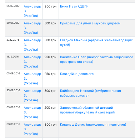
05.07.2017
Александр
300 грн
Емин Иван (ДЦП)
З.
(Україна)
29.01.2017
Александр
500 грн
Програма для дітей з муковісцидозом
З.
(Україна)
27.12.2016
Александр
500 грн
Гладков Максим (артрезия желчевыводящих
З.
путей)
(Україна)
11.12.2016
Александр
250 грн
Василенко Олег (нейробластома забрюшного
З.
пространства слева)
(Україна)
05.09.2016
Александр
250 грн
Благодійна допомога
З.
(Україна)
25.08.2016
Александр
500 грн
Байбородин Николай (эмбриональная
З.
рабдомисаркома)
(Україна)
03.08.2016
Александр
200 грн
Запорожский областной детский
З.
противотуберкулёзный санаторий
(Україна)
03.08.2016
Александр
300 грн
Кирилаш Денис (врожденная пневмония)
З.
(Україна)