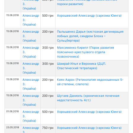
З.
пороки развития)
(Україна)
15.08.2018
Александр
500 грн
Хорошевский Александр (саркома Юинга)
З.
(Україна)
15.08.2018
Александр
200 грн
Пылышенко Дарья (кистозная дегенерация
З.
лобных долей, синдром Блоха –
(Україна)
Сульцбергера)
15.08.2018
Александр
300 грн
Максименко Кирилл (Порок развития
З.
пояснично-крестцового отдела
(Україна)
позвоночника)
15.08.2018
Александр
300 грн
Шамрай Илья и Вероника (ДЦП.
З.
Спастический тетрапарез)
(Україна)
15.08.2018
Александр
200 грн
Кеян Аарон (Ретинопатия недоношенных 5-
З.
ой степени, слепота)
(Україна)
15.08.2018
Александр
200 грн
Шугаев Даниэль (хроническая почечная
З.
недостаточность 4ст.)
(Україна)
01.06.2018
Александр
500 грн
Хорошевский Александр (саркома Юинга)
З.
(Україна)
23.05.2018
Александр
750 грн
Хорошевский Александр (саркома Юинга)
З.