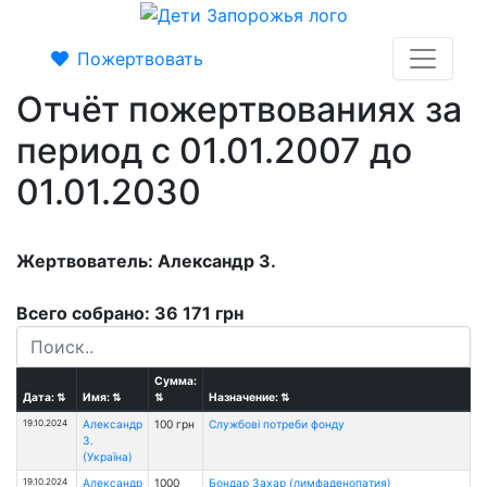
Пожертвовать
Отчёт пожертвованиях за
период с 01.01.2007 до
01.01.2030
Жертвователь: Александр З.
Всего собрано: 36 171 грн
Сумма:
Дата:
⇅
Имя:
⇅
⇅
Назначение:
⇅
19.10.2024
Александр
100 грн
Службові потреби фонду
З.
(Україна)
19.10.2024
Александр
1000
Бондар Захар (лимфаденопатия)