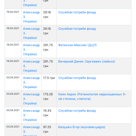
З.
грн
(Україна)
19.04.2021
Александр
29.18
Службові потреби фонду
З.
грн
(Україна)
19.04.2021
Александр
29.18
Службові потреби фонду
З.
грн
(Україна)
19.04.2021
Александр
291.75
Фитискин Максим (ДЦП)
З.
грн
(Україна)
19.04.2021
Александр
291.75
Вечерний Денис Сергеевич (лейкоз)
З.
грн
(Україна)
03.04.2021
Александр
17.5 грн
Службові потреби фонду
З.
(Україна)
03.04.2021
Александр
175.05
Кеян Аарон (Ретинопатия недоношенных 5-
З.
грн
ой степени, слепота)
(Україна)
03.04.2021
Александр
19.45
Службові потреби фонду
З.
грн
(Україна)
03.04.2021
Александр
97.25
Безушко Егор (муковисцидоз)
З.
грн
(Україна)