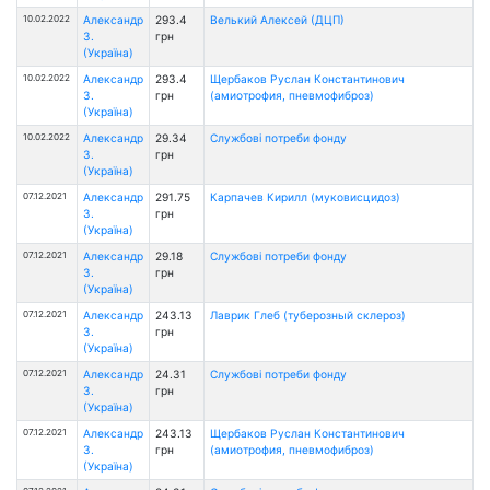
10.02.2022
Александр
293.4
Велький Алексей (ДЦП)
З.
грн
(Україна)
10.02.2022
Александр
293.4
Щербаков Руслан Константинович
З.
грн
(амиотрофия, пневмофиброз)
(Україна)
10.02.2022
Александр
29.34
Службові потреби фонду
З.
грн
(Україна)
07.12.2021
Александр
291.75
Карпачев Кирилл (муковисцидоз)
З.
грн
(Україна)
07.12.2021
Александр
29.18
Службові потреби фонду
З.
грн
(Україна)
07.12.2021
Александр
243.13
Лаврик Глеб (туберозный склероз)
З.
грн
(Україна)
07.12.2021
Александр
24.31
Службові потреби фонду
З.
грн
(Україна)
07.12.2021
Александр
243.13
Щербаков Руслан Константинович
З.
грн
(амиотрофия, пневмофиброз)
(Україна)