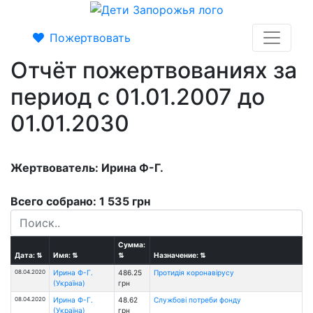
Пожертвовать
Отчёт пожертвованиях за
период с 01.01.2007 до
01.01.2030
Жертвователь: Ирина Ф-Г.
Всего собрано: 1 535 грн
Сумма:
Дата:
⇅
Имя:
⇅
⇅
Назначение:
⇅
08.04.2020
Ирина Ф-Г.
486.25
Протидія коронавірусу
(Україна)
грн
08.04.2020
Ирина Ф-Г.
48.62
Службові потреби фонду
(Україна)
грн