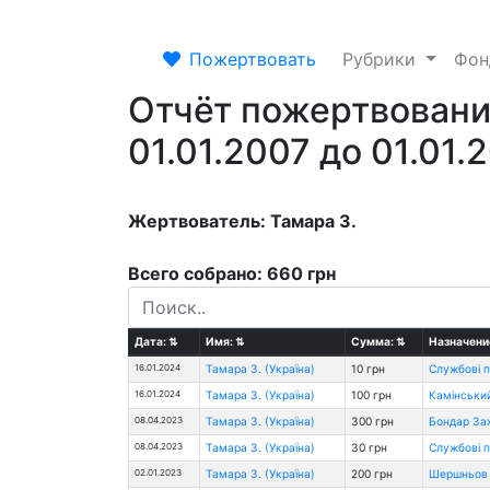
Пожертвовать
Рубрики
Фо
Отчёт пожертвовани
01.01.2007 до 01.01.
Жертвователь: Тамара З.
Всего собрано: 660 грн
Дата:
⇅
Имя:
⇅
Сумма:
⇅
Назначени
16.01.2024
Тамара З. (Україна)
10 грн
Службові 
16.01.2024
Тамара З. (Україна)
100 грн
Камінський
08.04.2023
Тамара З. (Україна)
300 грн
Бондар За
08.04.2023
Тамара З. (Україна)
30 грн
Службові 
02.01.2023
Тамара З. (Україна)
200 грн
Шершньов 