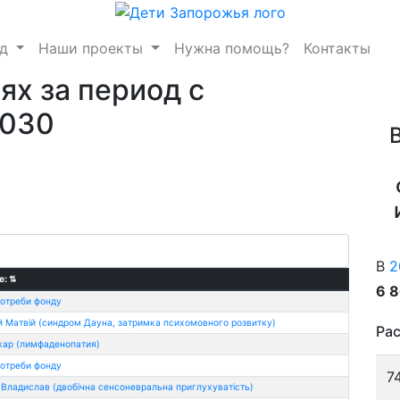
нд
Наши проекты
Нужна помощь?
Контакты
ях за период с
2030
В
2
е:
⇅
6 
потреби фонду
 Матвій (синдром Дауна, затримка психомовного розвитку)
Рас
хар (лимфаденопатия)
потреби фонду
7
Владислав (двобічна сенсоневральна приглухуватість)