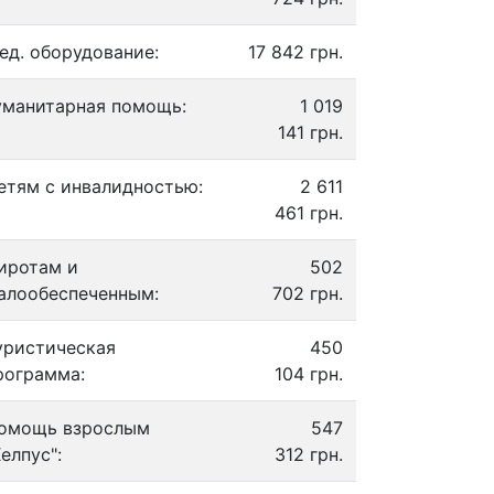
ед. оборудование:
17 842 грн.
уманитарная помощь:
1 019
141 грн.
етям с инвалидностью:
2 611
461 грн.
иротам и
502
алообеспеченным:
702 грн.
уристическая
450
рограмма:
104 грн.
омощь взрослым
547
Хелпус":
312 грн.