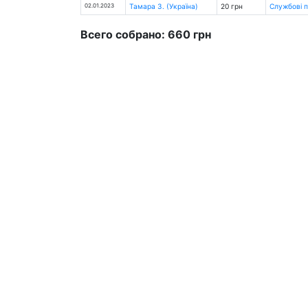
02.01.2023
Тамара З. (Україна)
20 грн
Службові 
Всего собрано: 660 грн