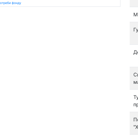
потреби фонду
М
Г
Д
С
м
Т
п
П
"