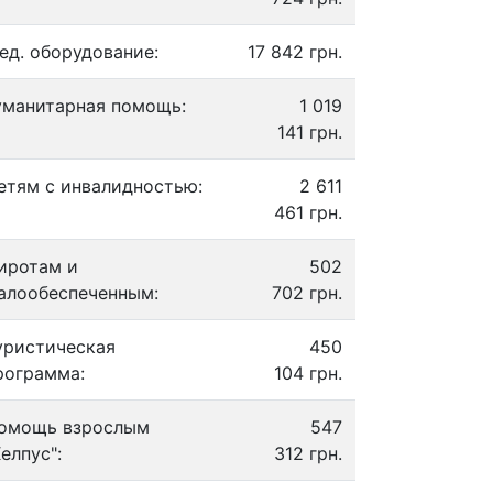
ед. оборудование:
17 842 грн.
уманитарная помощь:
1 019
141 грн.
етям с инвалидностью:
2 611
461 грн.
иротам и
502
алообеспеченным:
702 грн.
уристическая
450
рограмма:
104 грн.
омощь взрослым
547
Хелпус":
312 грн.