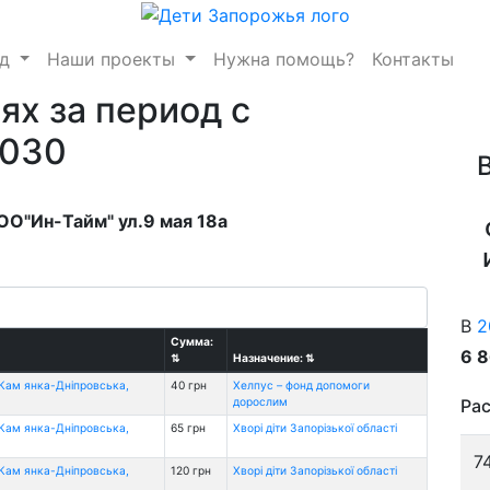
нд
Наши проекты
Нужна помощь?
Контакты
ях за период с
2030
ОО"Ин-Тайм" ул.9 мая 18а
В
2
Сумма:
6 
⇅
Назначение:
⇅
(Кам янка-Дніпровська,
40 грн
Хелпус – фонд допомоги
дорослим
Рас
(Кам янка-Дніпровська,
65 грн
Хворі діти Запорізької області
7
(Кам янка-Дніпровська,
120 грн
Хворі діти Запорізької області