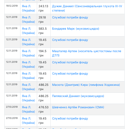
19.12.2019
Яна Л.
243.13
Дужик Даниил (Сенсоневральная глухота III-IV
(Україна)
грн
степени)
12.11.2019
Яна Л.
29.18
Службові потреби фонду
(Україна)
грн
12.11.2019
Яна Л.
583.5
Бондарев Марк (муковисцидоз)
(Україна)
грн
12.11.2019
Яна Л.
19.45
Службові потреби фонду
(Україна)
грн
12.11.2019
Яна Л.
194.5
Машталер Артем (носитель цистостомы после
(Україна)
грн
ДТП)
12.11.2019
Яна Л.
19.45
Службові потреби фонду
(Україна)
грн
12.11.2019
Яна Л.
19.45
Службові потреби фонду
(Україна)
грн
12.11.2019
Яна Л.
486.25
Масюта (Дмитрив) Кира (лимфома Ходжкина)
(Україна)
грн
12.11.2019
Яна Л.
486.25
Пилявский Даниил (муковисцидоз)
(Україна)
грн
27.10.2019
Яна Л.
476.53
Шевченко Артём Романович (СМА)
(Україна)
грн
27.10.2019
Яна Л.
19.45
Службові потреби фонду
(Україна)
грн