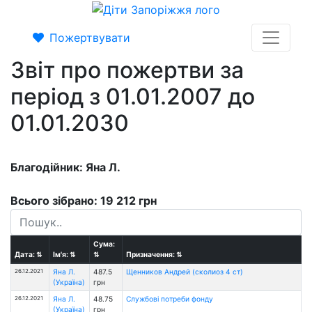
Пожертвувати
Звіт про пожертви за
період з 01.01.2007 до
01.01.2030
Благодійник: Яна Л.
Всього зібрано: 19 212 грн
Сума:
Дата:
⇅
Ім'я:
⇅
⇅
Призначення:
⇅
26.12.2021
Яна Л.
487.5
Щенников Андрей (сколиоз 4 ст)
(Україна)
грн
26.12.2021
Яна Л.
48.75
Службові потреби фонду
(Україна)
грн