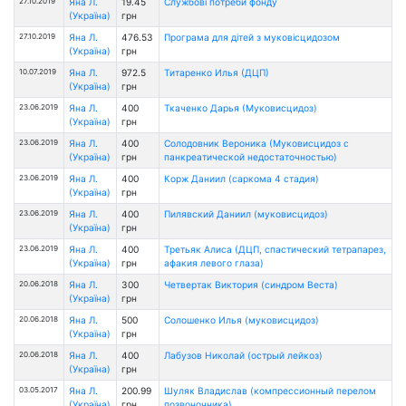
27.10.2019
Яна Л.
19.45
Службові потреби фонду
(Україна)
грн
27.10.2019
Яна Л.
476.53
Програма для дітей з муковісцидозом
(Україна)
грн
10.07.2019
Яна Л.
972.5
Титаренко Илья (ДЦП)
(Україна)
грн
23.06.2019
Яна Л.
400
Ткаченко Дарья (Муковисцидоз)
(Україна)
грн
23.06.2019
Яна Л.
400
Солодовник Вероника (Муковисцидоз с
(Україна)
грн
панкреатической недостаточностью)
23.06.2019
Яна Л.
400
Корж Даниил (саркома 4 стадия)
(Україна)
грн
23.06.2019
Яна Л.
400
Пилявский Даниил (муковисцидоз)
(Україна)
грн
23.06.2019
Яна Л.
400
Третьяк Алиса (ДЦП, спастический тетрапарез,
(Україна)
грн
афакия левого глаза)
20.06.2018
Яна Л.
300
Четвертак Виктория (синдром Веста)
(Україна)
грн
20.06.2018
Яна Л.
500
Солошенко Илья (муковисцидоз)
(Україна)
грн
20.06.2018
Яна Л.
400
Лабузов Николай (острый лейкоз)
(Україна)
грн
03.05.2017
Яна Л.
200.99
Шуляк Владислав (компрессионный перелом
(Україна)
грн
позвоночника)