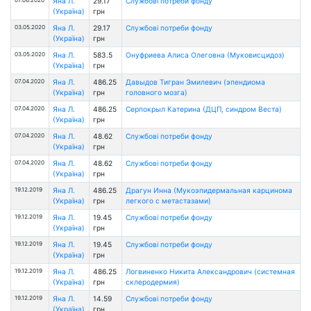
Яна Л.
29.17
Службові потреби фонду
(Україна)
грн
03.05.2020
Яна Л.
29.17
Службові потреби фонду
(Україна)
грн
03.05.2020
Яна Л.
583.5
Онуфриева Алиса Олеговна (Муковисцидоз)
(Україна)
грн
07.04.2020
Яна Л.
486.25
Давыдов Тигран Эмилевич (эпендиома
(Україна)
грн
головного мозга)
07.04.2020
Яна Л.
486.25
Серпокрыл Катерина (ДЦП, синдром Веста)
(Україна)
грн
07.04.2020
Яна Л.
48.62
Службові потреби фонду
(Україна)
грн
07.04.2020
Яна Л.
48.62
Службові потреби фонду
(Україна)
грн
19.12.2019
Яна Л.
486.25
Драгун Инна (Мукоэпидермальная карцинома
(Україна)
грн
легкого с метастазами)
19.12.2019
Яна Л.
19.45
Службові потреби фонду
(Україна)
грн
19.12.2019
Яна Л.
19.45
Службові потреби фонду
(Україна)
грн
19.12.2019
Яна Л.
486.25
Логвиненко Никита Александрович (системная
(Україна)
грн
склеродермия)
19.12.2019
Яна Л.
14.59
Службові потреби фонду
(Україна)
грн