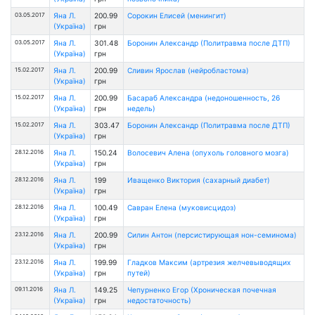
03.05.2017
Яна Л.
200.99
Сорокин Елисей (менингит)
(Україна)
грн
03.05.2017
Яна Л.
301.48
Боронин Александр (Политравма после ДТП)
(Україна)
грн
15.02.2017
Яна Л.
200.99
Сливин Ярослав (нейробластома)
(Україна)
грн
15.02.2017
Яна Л.
200.99
Басараб Александра (недоношенность, 26
(Україна)
грн
недель)
15.02.2017
Яна Л.
303.47
Боронин Александр (Политравма после ДТП)
(Україна)
грн
28.12.2016
Яна Л.
150.24
Волосевич Алена (oпухоль головного мозга)
(Україна)
грн
28.12.2016
Яна Л.
199
Иващенко Виктория (сахарный диабет)
(Україна)
грн
28.12.2016
Яна Л.
100.49
Савран Елена (муковисцидоз)
(Україна)
грн
23.12.2016
Яна Л.
200.99
Силин Антон (персистирующая нон-семинома)
(Україна)
грн
23.12.2016
Яна Л.
199.99
Гладков Максим (артрезия желчевыводящих
(Україна)
грн
путей)
09.11.2016
Яна Л.
149.25
Чепурненко Егор (Хроническая почечная
(Україна)
грн
недостаточность)