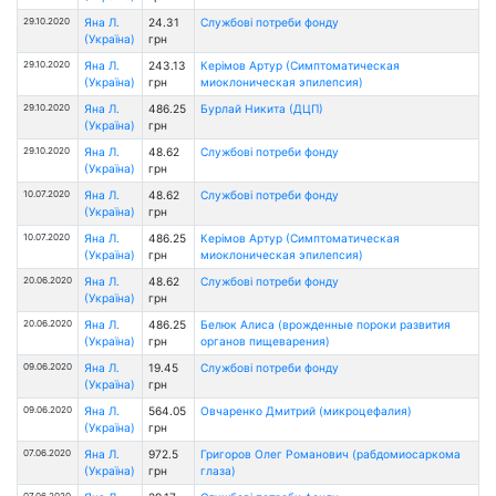
29.10.2020
Яна Л.
24.31
Службові потреби фонду
(Україна)
грн
29.10.2020
Яна Л.
243.13
Керімов Артур (Симптоматическая
(Україна)
грн
миоклоническая эпилепсия)
29.10.2020
Яна Л.
486.25
Бурлай Никита (ДЦП)
(Україна)
грн
29.10.2020
Яна Л.
48.62
Службові потреби фонду
(Україна)
грн
10.07.2020
Яна Л.
48.62
Службові потреби фонду
(Україна)
грн
10.07.2020
Яна Л.
486.25
Керімов Артур (Симптоматическая
(Україна)
грн
миоклоническая эпилепсия)
20.06.2020
Яна Л.
48.62
Службові потреби фонду
(Україна)
грн
20.06.2020
Яна Л.
486.25
Белюк Алиса (врожденные пороки развития
(Україна)
грн
органов пищеварения)
09.06.2020
Яна Л.
19.45
Службові потреби фонду
(Україна)
грн
09.06.2020
Яна Л.
564.05
Овчаренко Дмитрий (микроцефалия)
(Україна)
грн
07.06.2020
Яна Л.
972.5
Григоров Олег Романович (рабдомиосаркома
(Україна)
грн
глаза)
07.06.2020