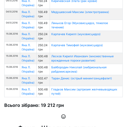
04.10.2016
Яна Л.
150.24
Киричевская Злата (рак крови)
(Україна)
грн
04.10.2016
Яна Л.
100.49
Медушевский Максим (электротравма)
(Україна)
грн
04.10.2016
Яна Л.
100.49
Линьков Егор (Муковисцидоз, тяжелое
(Україна)
грн
течение)
15.08.2016
Яна Л.
250.24
Карпачев Кирилл (муковисцидоз)
(Україна)
грн
15.08.2016
Яна Л.
250.24
Карпачев Тимофей (муковисцидоз)
(Україна)
грн
15.08.2016
Яна Л.
500.48
Лесков Кирилл Иванович (множественные
(Україна)
грн
врожденные пороки развития)
15.08.2016
Яна Л.
500.48
Байбородин Николай (эмбриональная
(Україна)
грн
рабдомисаркома)
15.08.2016
Яна Л.
502.47
Таран Денис (острый менингоэнцефалит)
(Україна)
грн
15.08.2016
Яна Л.
500.48
Гладков Максим (артрезия желчевыводящих
(Україна)
грн
путей)
Всього зібрано: 19 212 грн