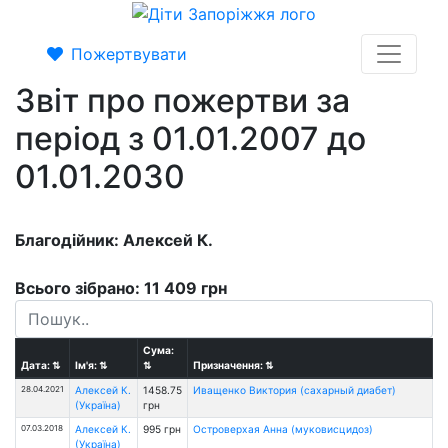
Пожертвувати
Звіт про пожертви за
період з 01.01.2007 до
01.01.2030
Благодійник: Алексей К.
Всього зібрано: 11 409 грн
Сума:
Дата:
⇅
Ім'я:
⇅
⇅
Призначення:
⇅
28.04.2021
Алексей К.
1458.75
Иващенко Виктория (сахарный диабет)
(Україна)
грн
07.03.2018
Алексей К.
995 грн
Островерхая Анна (муковисцидоз)
(Україна)