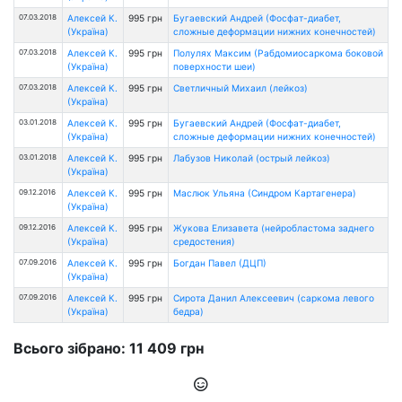
07.03.2018
Алексей К.
995 грн
Бугаевский Андрей (Фосфат-диабет,
(Україна)
сложные деформации нижних конечностей)
07.03.2018
Алексей К.
995 грн
Полулях Максим (Рабдомиосаркома боковой
(Україна)
поверхности шеи)
07.03.2018
Алексей К.
995 грн
Светличный Михаил (лейкоз)
(Україна)
03.01.2018
Алексей К.
995 грн
Бугаевский Андрей (Фосфат-диабет,
(Україна)
сложные деформации нижних конечностей)
03.01.2018
Алексей К.
995 грн
Лабузов Николай (острый лейкоз)
(Україна)
09.12.2016
Алексей К.
995 грн
Маслюк Ульяна (Синдром Картагенера)
(Україна)
09.12.2016
Алексей К.
995 грн
Жукова Елизавета (нейробластома заднего
(Україна)
средостения)
07.09.2016
Алексей К.
995 грн
Богдан Павел (ДЦП)
(Україна)
07.09.2016
Алексей К.
995 грн
Сирота Данил Алексеевич (саркома левого
(Україна)
бедра)
Всього зібрано: 11 409 грн