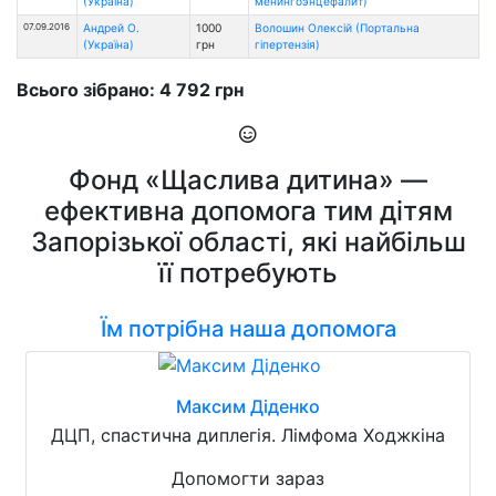
(Україна)
менингоэнцефалит)
07.09.2016
Андрей О.
1000
Волошин Олексій (Портальна
(Україна)
грн
гіпертензія)
Всього зібрано: 4 792 грн
Фонд «Щаслива дитина» —
ефективна допомога тим дітям
Запорізької області, які найбільш
її потребують
Їм потрібна наша допомога
Максим Діденко
ДЦП, спастична диплегія. Лімфома Ходжкіна
Допомогти зараз