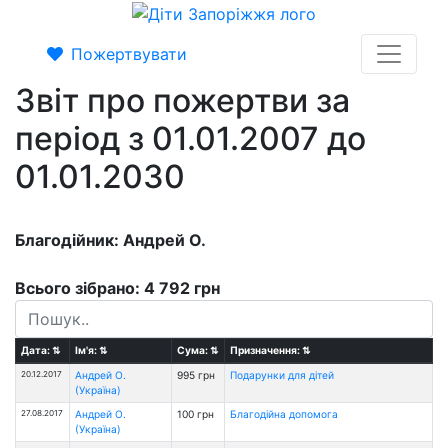
Пожертвувати
Звіт про пожертви за
період з 01.01.2007 до
01.01.2030
Благодійник: Андрей О.
Всього зібрано: 4 792 грн
Дата:
⇅
Ім'я:
⇅
Сума:
⇅
Призначення:
⇅
20.12.2017
Андрей О.
995 грн
Подарунки для дiтей
(Україна)
27.08.2017
Андрей О.
100 грн
Благодійна допомога
(Україна)