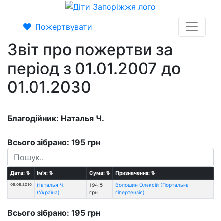
Пожертвувати
Звіт про пожертви за
період з 01.01.2007 до
01.01.2030
Благодійник: Наталья Ч.
Всього зібрано: 195 грн
Дата:
⇅
Ім'я:
⇅
Сума:
⇅
Призначення:
⇅
09.09.2016
Наталья Ч.
194.5
Волошин Олексій (Портальна
(Україна)
грн
гіпертензія)
Всього зібрано: 195 грн