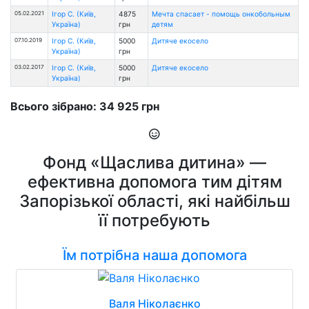
05.02.2021
Ігор С. (Київ,
4875
Мечта спасает - помощь онкобольным
Україна)
грн
детям
07.10.2019
Ігор С. (Київ,
5000
Дитяче екосело
Україна)
грн
03.02.2017
Ігор С. (Київ,
5000
Дитяче екосело
Україна)
грн
Всього зібрано: 34 925 грн
Фонд «Щаслива дитина» —
ефективна допомога тим дітям
Запорізької області, які найбільш
її потребують
Їм потрібна наша допомога
Валя Ніколаєнко