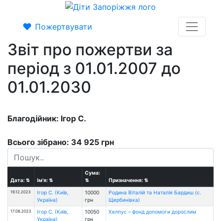
Пожертвувати
Звіт про пожертви за
період з 01.01.2007 до
01.01.2030
Благодійник: Ігор С.
Всього зібрано: 34 925 грн
Сума:
Дата:
⇅
Ім'я:
⇅
⇅
Призначення:
⇅
19.12.2023
Ігор С. (Київ,
10000
Родина Віталій та Наталія Бардиш (с.
Україна)
грн
Щербинівка)
17.08.2023
Ігор С. (Київ,
10050
Хелпус – фонд допомоги дорослим
Україна)
грн