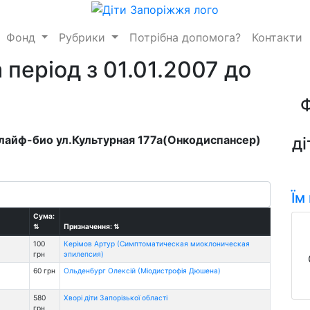
Фонд
Рубрики
Потрібна допомога?
Контакти
 період з 01.01.2007 до
длайф-био ул.Культурная 177а(Онкодиспансер)
ді
Їм
Сума:
⇅
Призначення:
⇅
100
Керімов Артур (Симптоматическая миоклоническая
грн
эпилепсия)
60 грн
Ольденбург Олексій (Міодистрофія Дюшена)
580
Хворі діти Запорізької області
грн