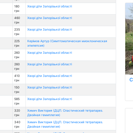
180
Хворі діти Запорізької області
грн
460
Хворі діти Запорізької області
грн
235
Хворі діти Запорізької області
грн
225
Керімов Артур (Симптоматическая миоклоническая
грн
эпилепсия)
260
Хворі діти Запорізької області
грн
260
Хворі діти Запорізької області
грн
410
Хворі діти Запорізької області
С
грн
150
Хворі діти Запорізької області
грн
585
Хворі діти Запорізької області
грн
320
Химич Виктория (ДЦП. Спастический тетрапарез.
грн
Двойная гемиплегия)
340
Химич Виктория (ДЦП. Спастический тетрапарез.
грн
Двойная гемиплегия)