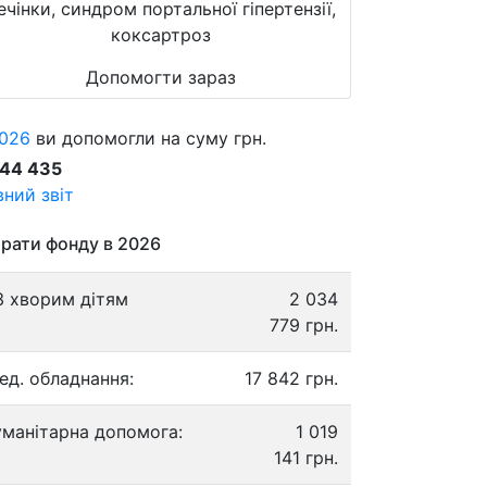
ечінки, синдром портальної гіпертензії,
коксартроз
Допомогти зараз
026
ви допомогли на суму грн.
844 435
ний звіт
рати фонду в 2026
3 хворим дітям
2 034
779 грн.
ед. обладнання:
17 842 грн.
уманітарна допомога:
1 019
141 грн.