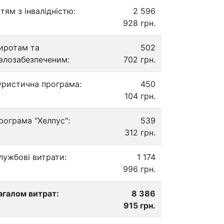
ітям з інвалідністю:
2 596
928 грн.
иротам та
502
алозабезпеченим:
702 грн.
уристична програма:
450
104 грн.
рограма "Хелпус":
539
312 грн.
лужбові витрати:
1 174
996 грн.
агалом витрат:
8 386
915 грн.