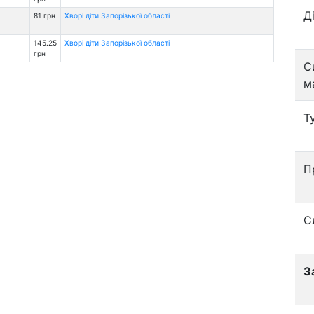
Д
81 грн
Хворі діти Запорізької області
145.25
Хворі діти Запорізької області
грн
С
м
Т
П
С
З