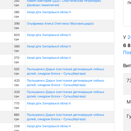
250
Химич Виктория (ДЦП. Спастический тетрапарез.
п
грн
Двойная гемиплегия)
280
Хворі діти Запорізької області
грн
390
Онуфриева Алиса Олеговна (Муковисцидоз)
грн
630
Хворі діти Запорізької області
У
2
грн
6 
380
Хворі діти Запорізької області
грн
Пов
270
Хворі діти Запорізької області
грн
Вит
520
Пылышенко Дарья (кистозная дегенерация лобных
грн
долей, синдром Блоха – Сульцбергера)
7
420
Пылышенко Дарья (кистозная дегенерация лобных
грн
долей, синдром Блоха – Сульцбергера)
320
Пылышенко Дарья (кистозная дегенерация лобных
грн
долей, синдром Блоха – Сульцбергера)
М
770
Хворі діти Запорізької області
грн
660
Пылышенко Дарья (кистозная дегенерация лобных
Г
грн
долей, синдром Блоха – Сульцбергера)
236
Хворі діти Запорізької області
грн