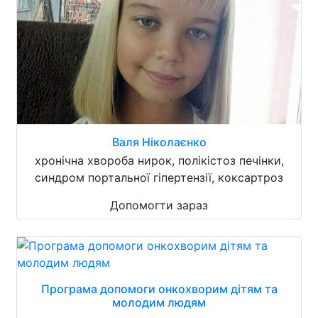
Валя Ніколаєнко
хронічна хвороба нирок, полікістоз печінки,
синдром портальної гіпертензії, коксартроз
Допомогти зараз
Програма допомоги онкохворим дітям та
молодим людям