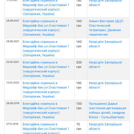
Благодійна скринька в
150
Хворі діти Запорізької
Медлайф-био ул.Счастливая 1
грн
області
(хирургический корпус)
(Запоріжжя, Україна)
29.09.2021
Благодійна скринька в
140
Химич Виктория (ДЦП.
Медлайф-био ул.Счастливая 1
грн
Спастический
(хирургический корпус)
тетрапарез. Двойная
(Запоріжжя, Україна)
гемиплегия)
29.06.2021
Благодійна скринька в
140
Хворі діти Запорізької
Медлайф-био ул.Счастливая 1
грн
області
(хирургический корпус)
(Запоріжжя, Україна)
22.02.2021
Благодійна скринька в
520
Хворі діти Запорізької
Медлайф-био ул.Счастливая 1
грн
області
(хирургический корпус)
(Запоріжжя, Україна)
13.02.2020
Благодійна скринька в
100
Хворі діти Запорізької
Медлайф-био ул.Счастливая 1
грн
області
(хирургический корпус)
(Запоріжжя, Україна)
26.09.2019
Благодійна скринька в
130
Пылышенко Дарья
Медлайф-био ул.Счастливая 1
грн
(кистозная дегенерация
(хирургический корпус)
лобных долей, синдром
(Запоріжжя, Україна)
Блоха – Сульцбергера)
27.12.2018
Благодійна скринька в
75
Хворі діти Запорізької
Медлайф-био ул.Счастливая 1
грн
області
(хирургический корпус)