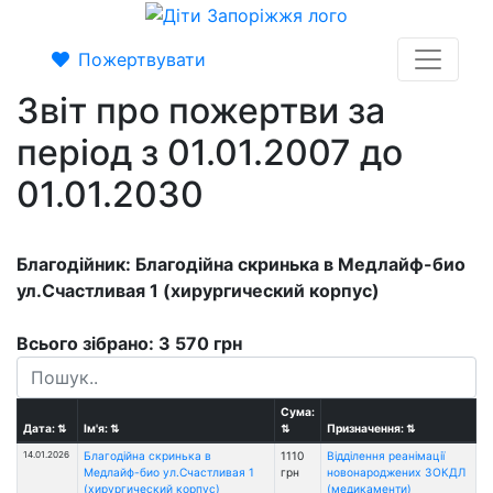
Пожертвувати
Звіт про пожертви за
період з 01.01.2007 до
01.01.2030
Благодійник: Благодійна скринька в Медлайф-био
ул.Счастливая 1 (хирургический корпус)
Всього зібрано: 3 570 грн
Сума:
Дата:
⇅
Ім'я:
⇅
⇅
Призначення:
⇅
14.01.2026
Благодійна скринька в
1110
Відділення реанімації
Медлайф-био ул.Счастливая 1
грн
новонароджених ЗОКДЛ
(хирургический корпус)
(медикаменти)