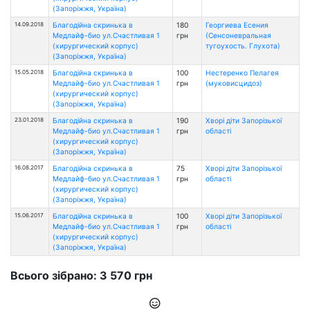
(Запоріжжя, Україна)
14.09.2018
Благодійна скринька в
180
Георгиева Есения
Медлайф-био ул.Счастливая 1
грн
(Сенсоневральная
(хирургический корпус)
тугоухость. Глухота)
(Запоріжжя, Україна)
15.05.2018
Благодійна скринька в
100
Нестеренко Пелагея
Медлайф-био ул.Счастливая 1
грн
(муковисцидоз)
(хирургический корпус)
(Запоріжжя, Україна)
23.01.2018
Благодійна скринька в
190
Хворі діти Запорізької
Медлайф-био ул.Счастливая 1
грн
області
(хирургический корпус)
(Запоріжжя, Україна)
16.08.2017
Благодійна скринька в
75
Хворі діти Запорізької
Медлайф-био ул.Счастливая 1
грн
області
(хирургический корпус)
(Запоріжжя, Україна)
15.06.2017
Благодійна скринька в
100
Хворі діти Запорізької
Медлайф-био ул.Счастливая 1
грн
області
(хирургический корпус)
(Запоріжжя, Україна)
Всього зібрано: 3 570 грн