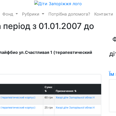
Фонд
Рубрики
Потрібна допомога?
Контакти
 період з 01.01.2007 до
длайфбио ул.Счастливая 1 (терапевтический
ді
Їм
Сума:
⇅
Призначення:
⇅
 (терапевтический корпус)
60 грн
Хворі діти Запорізької області
 (терапевтический корпус)
25 грн
Хворі діти Запорізької області