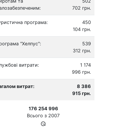
иротам та
502
алозабезпеченим:
702 грн.
уристична програма:
450
104 грн.
рограма "Хелпус":
539
312 грн.
лужбові витрати:
1 174
996 грн.
агалом витрат:
8 386
915 грн.
176 254 996
Всього з
2007