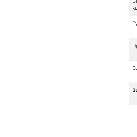
С
м
Т
П
С
З