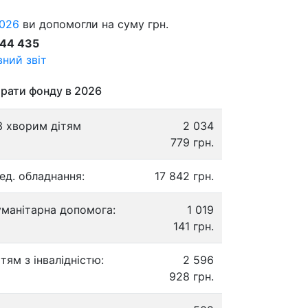
026
ви допомогли на суму грн.
844 435
ний звіт
рати фонду в 2026
3 хворим дітям
2 034
779 грн.
ед. обладнання:
17 842 грн.
уманітарна допомога:
1 019
141 грн.
ітям з інвалідністю:
2 596
928 грн.