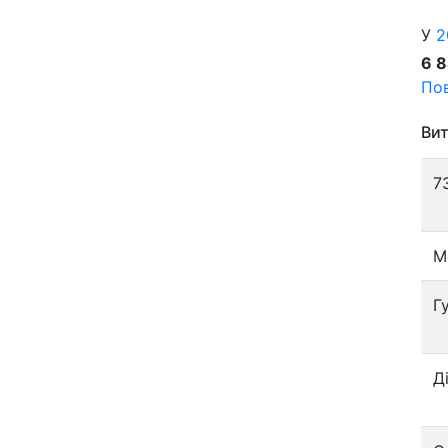
У
2
6 
Пов
Вит
7
М
Г
Д