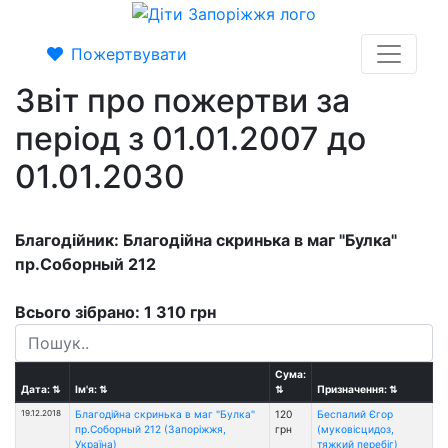
Пожертвувати
Звіт про пожертви за
період з 01.01.2007 до
01.01.2030
Благодійник: Благодійна скринька в маг "Булка"
пр.Соборный 212
Всього зібрано: 1 310 грн
Сума:
Дата:
⇅
Ім'я:
⇅
⇅
Призначення:
⇅
19.12.2018
Благодійна скринька в маг "Булка"
120
Беспалий Єгор
пр.Соборный 212 (Запоріжжя,
грн
(муковісцидоз,
Україна)
тяжкий перебіг)