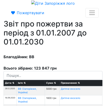
Пожертвувати
Звіт про пожертви за
період з 01.01.2007 до
01.01.2030
Благодійник: ВВ
Всього зібрано: 123 847 грн
Дата:
⇅
Ім'я:
⇅
Сума:
⇅
Призначення:
⇅
28.12.2020
ВВ (Запоріжжя,
5000 грн
Дитяче екосело
Україна)
16.09.2020
ВВ (Запоріжжя,
1600 грн
Дитяче екосело
Україна)