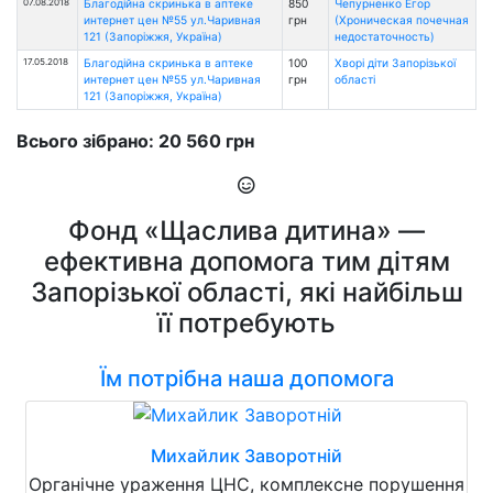
07.08.2018
Благодійна скринька в аптеке
850
Чепурненко Егор
интернет цен №55 ул.Чаривная
грн
(Хроническая почечная
121 (Запоріжжя, Україна)
недостаточность)
17.05.2018
Благодійна скринька в аптеке
100
Хворі діти Запорізької
интернет цен №55 ул.Чаривная
грн
області
121 (Запоріжжя, Україна)
Всього зібрано: 20 560 грн
Фонд «Щаслива дитина» —
ефективна допомога тим дітям
Запорізької області, які найбільш
її потребують
Їм потрібна наша допомога
Михайлик Заворотній
Органічне ураження ЦНС, комплексне порушення