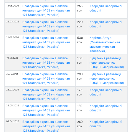
13.05.2026
Благодійна скринька в аптеке
255
Хворі діти Запорізької
интернет цен №55 ул.Чаривная
грн
області
121 (Запоріжжя, Україна)
26.03.2026
Благодійна скринька в аптеке
220
Хворі діти Запорізької
интернет цен №55 ул.Чаривная
грн
області
121 (Запоріжжя, Україна)
12.02.2026
Благодійна скринька в аптеке
530
Керімов Артур
интернет цен №55 ул.Чаривная
грн
(Симптоматическая
121 (Запоріжжя, Україна)
миоклоническая
эпилепсия)
19.12.2025
Благодійна скринька в аптеке
180
Відділення реанімації
интернет цен №55 ул.Чаривная
грн
новонароджених
121 (Запоріжжя, Україна)
ЗОКДЛ (медикаменти)
30.10.2025
Благодійна скринька в аптеке
290
Відділення реанімації
интернет цен №55 ул.Чаривная
грн
новонароджених
121 (Запоріжжя, Україна)
ЗОКДЛ (медикаменти)
25.07.2025
Благодійна скринька в аптеке
175
Хворі діти Запорізької
интернет цен №55 ул.Чаривная
грн
області
121 (Запоріжжя, Україна)
29.05.2025
Благодійна скринька в аптеке
180
Хворі діти Запорізької
интернет цен №55 ул.Чаривная
грн
області
121 (Запоріжжя, Україна)
08.04.2025
Благодійна скринька в аптеке
260
Хворі діти Запорізької
интернет цен №55 ул.Чаривная
грн
області
121 (Запоріжжя, Україна)