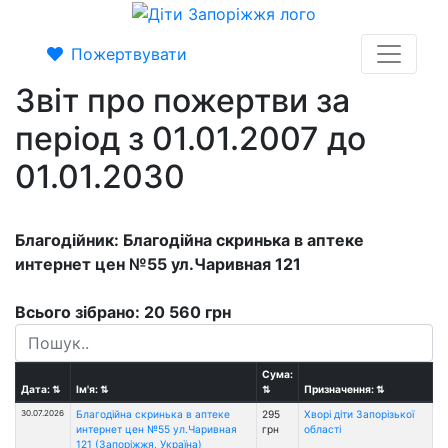
Пожертвувати
Звіт про пожертви за
період з 01.01.2007 до
01.01.2030
Благодійник: Благодійна скринька в аптеке
интернет цен №55 ул.Чаривная 121
Всього зібрано: 20 560 грн
Сума:
Дата:
⇅
Ім'я:
⇅
⇅
Призначення:
⇅
30.07.2026
Благодійна скринька в аптеке
295
Хворі діти Запорізької
интернет цен №55 ул.Чаривная
грн
області
121 (Запоріжжя, Україна)