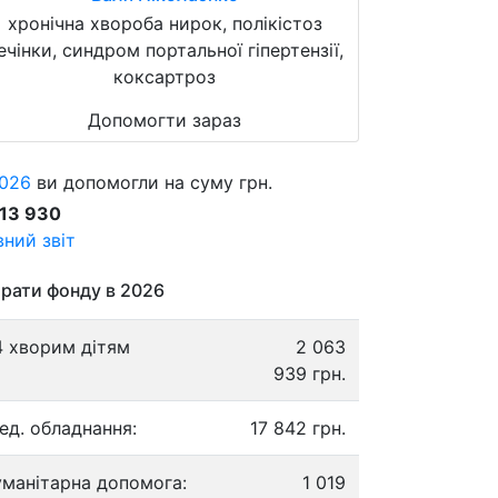
хронічна хвороба нирок, полікістоз
ечінки, синдром портальної гіпертензії,
коксартроз
Допомогти зараз
026
ви допомогли на суму грн.
913 930
ний звіт
рати фонду в 2026
4 хворим дітям
2 063
939 грн.
ед. обладнання:
17 842 грн.
уманітарна допомога:
1 019