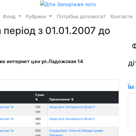
Фонд
Рубрики
Потрібна допомога?
Контакти
 період з 01.01.2007 до
еке интернет цен ул.Ладожская 14
ді
Їм
Сума:
⇅
Призначення:
⇅
ожская 14
105
Хворі діти Запорізької області
грн
ожская 14
280
Хворі діти Запорізької області
грн
ожская 14
550
Ольденбург Олексій (Міодистрофія
грн
Дюшена)