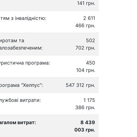
141 грн.
ітям з інвалідністю:
2 611
466 грн.
иротам та
502
алозабезпеченим:
702 грн.
уристична програма:
450
104 грн.
рограма "Хелпус":
547 312 грн.
лужбові витрати:
1 175
386 грн.
агалом витрат:
8 439
003 грн.