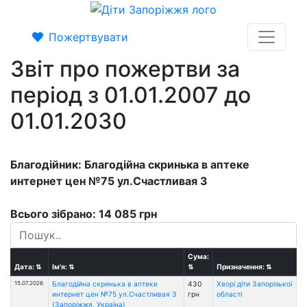
Пожертвувати
Звіт про пожертви за
період з 01.01.2007 до
01.01.2030
Благодійник: Благодійна скринька в аптеке
интернет цен №75 ул.Счастливая 3
Всього зібрано: 14 085 грн
Сума:
Дата:
⇅
Ім'я:
⇅
⇅
Призначення:
⇅
15.07.2026
Благодійна скринька в аптеке
430
Хворі діти Запорізької
интернет цен №75 ул.Счастливая 3
грн
області
(Запоріжжя, Україна)