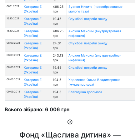
06.11.2021
Катерина Е.
486.25
Зуенко Никита (новообразование
(Україна)
грн
малого таза)
16.10.2021
Катерина Е.
19.45
Службові потреби фонду
(Україна)
грн
16.10.2021
Катерина Е.
486.25
Анохин Максим (внутриутробная
(Україна)
грн
инфекция)
08.09.2021
Катерина Е.
24.31
Службові потреби фонду
(Україна)
грн
08.09.2021
Катерина Е.
243.13
Анохин Максим (внутриутробная
(Україна)
грн
инфекция)
08.03.2021
Катерина Е.
19.45
Службові потреби фонду
(Україна)
грн
08.03.2021
Катерина Е.
194.5
Хорликова Ольга Владимировна
(Україна)
грн
(муковисцидоз)
09.09.2018
Катерина Е.
194.5
Благодійна допомога
(Україна)
грн
Всього зібрано: 6 006 грн
Фонд «Щаслива дитина» —