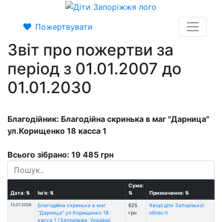
Пожертвувати
Звіт про пожертви за
період з 01.01.2007 до
01.01.2030
Благодійник: Благодійна скринька в маг "Дарница"
ул.Корищенко 18 касса 1
Всього зібрано: 19 485 грн
Сума:
Дата:
⇅
Ім'я:
⇅
⇅
Призначення:
⇅
13.07.2026
Благодійна скринька в маг
625
Хворі діти Запорізької
"Дарница" ул.Корищенко 18
грн
області
касса 1 (Запоріжжя, Україна)