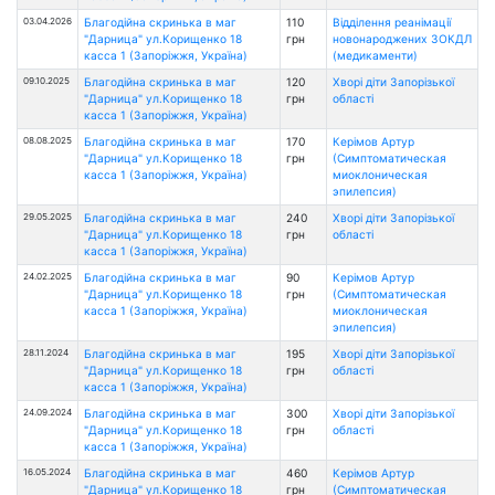
03.04.2026
Благодійна скринька в маг
110
Відділення реанімації
"Дарница" ул.Корищенко 18
грн
новонароджених ЗОКДЛ
касса 1 (Запоріжжя, Україна)
(медикаменти)
09.10.2025
Благодійна скринька в маг
120
Хворі діти Запорізької
"Дарница" ул.Корищенко 18
грн
області
касса 1 (Запоріжжя, Україна)
08.08.2025
Благодійна скринька в маг
170
Керімов Артур
"Дарница" ул.Корищенко 18
грн
(Симптоматическая
касса 1 (Запоріжжя, Україна)
миоклоническая
эпилепсия)
29.05.2025
Благодійна скринька в маг
240
Хворі діти Запорізької
"Дарница" ул.Корищенко 18
грн
області
касса 1 (Запоріжжя, Україна)
24.02.2025
Благодійна скринька в маг
90
Керімов Артур
"Дарница" ул.Корищенко 18
грн
(Симптоматическая
касса 1 (Запоріжжя, Україна)
миоклоническая
эпилепсия)
28.11.2024
Благодійна скринька в маг
195
Хворі діти Запорізької
"Дарница" ул.Корищенко 18
грн
області
касса 1 (Запоріжжя, Україна)
24.09.2024
Благодійна скринька в маг
300
Хворі діти Запорізької
"Дарница" ул.Корищенко 18
грн
області
касса 1 (Запоріжжя, Україна)
16.05.2024
Благодійна скринька в маг
460
Керімов Артур
"Дарница" ул.Корищенко 18
грн
(Симптоматическая