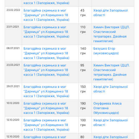
касса 1 (Запоріжжя, Україна)
23.02.2022
Благодійна скринька в маг
45
Хворі діти Запорізької
"Дарница" ул.Корищенко 18
грн
області
касса 1 (Запоріжжя, Україна)
23.11.2021
Благодійна скринька в маг
110
Химич Виктория (ДЦП.
"Дарница" ул.Корищенко 18
грн
Спастический
касса 1 (Запоріжжя, Україна)
тетрапарез. Двойная
гемиплегия)
08.07.2021
Благодійна скринька в маг
140
Безушко Егор
"Дарница" ул.Корищенко 18
грн
(муковисцидоз)
касса 1 (Запоріжжя, Україна)
23.03.2021
Благодійна скринька в маг
95
Химич Виктория (ДЦП.
"Дарница" ул.Корищенко 18
грн
Спастический
касса 1 (Запоріжжя, Україна)
тетрапарез. Двойная
гемиплегия)
29.01.2021
Благодійна скринька в маг
150
Хворі діти Запорізької
"Дарница" ул.Корищенко 18
грн
області
касса 1 (Запоріжжя, Україна)
10.12.2020
Благодійна скринька в маг
190
Онуфриева Алиса
"Дарница" ул.Корищенко 18
грн
Олеговна
касса 1 (Запоріжжя, Україна)
(Муковисцидоз)
12.10.2020
Благодійна скринька в маг
100
Хворі діти Запорізької
"Дарница" ул.Корищенко 18
грн
області
касса 1 (Запоріжжя, Україна)
12.10.2020
Благодійна скринька в маг
80
Хворі діти Запорізької