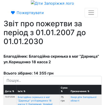
Пожертвувати
Звіт про пожертви за
період з 01.01.2007 до
01.01.2030
Благодійник: Благодійна скринька в маг "Дарница"
ул.Корищенко 18 касса 2
Всього зібрано: 14 355 грн
Сума:
Дата:
⇅
Ім'я:
⇅
⇅
Призначення:
⇅
13.07.2026
Благодійна скринька в маг
75
Хворі діти Запорізької
"Дарница" ул.Корищенко 18
грн
області
касса 2 (Запоріжжя, Україна)