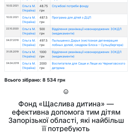
10.02.2021
Ольга М.
48.75
Службові потреби фонду
(Україна)
грн
10.02.2021
Ольга М.
487.5
Програма для дітей з ДЦП
(Україна)
грн
22.10.2020
Ольга М.
500
Відділення реанімації новонароджених ЗОКДЛ
(Україна)
грн
(медикаменти)
04.07.2019
Ольга М.
497.5
Пылышенко Дарья (кистозная дегенерация
(Україна)
грн
лобных долей, синдром Блоха – Сульцбергера)
31.05.2019
Ольга М.
1000
Відділення реанімації новонароджених ЗОКДЛ
(Україна)
грн
(медикаменти)
04.04.2019
Ольга М.
2000
Воспитатели для Саши и Леши из Черниговского
(Україна)
грн
детдома
Всього зібрано: 8 534 грн
Фонд «Щаслива дитина» —
ефективна допомога тим дітям
Запорізької області, які найбільш
її потребують