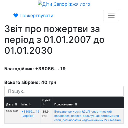
Пожертвувати
Звіт про пожертви за
період з 01.01.2007 до
01.01.2030
Благодійник: +38066…..19
Всього зібрано: 40 грн
Сума:
Дата:
⇅
Ім'я:
⇅
⇅
Призначення:
⇅
09.04.2019
+38066…..19
39.6
Бондаренко Костя (ДЦП, спастический
(Україна)
грн
парапарез, плоско-вальгусная деформация
стоп, ретинопатия недоношенных ІV степени)