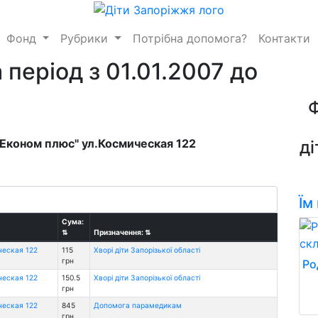
Фонд
Рубрики
Потрібна допомога?
Контакти
 період з 01.01.2007 до
 "Економ плюс" ул.Космическая 122
ді
Їм
Сума:
⇅
Призначення:
⇅
ческая 122
115
Хворі діти Запорізької області
грн
Ро
ческая 122
150.5
Хворі діти Запорізької області
грн
ческая 122
845
Допомога парамедикам
грн