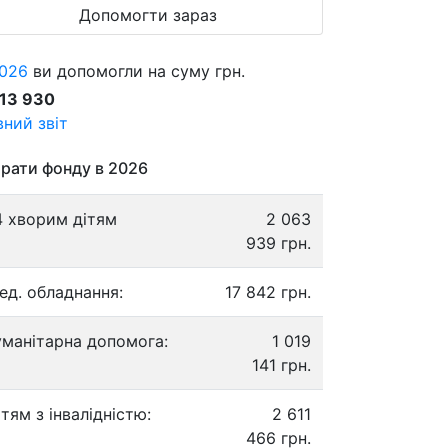
Допомогти зараз
026
ви допомогли на суму грн.
913 930
ний звіт
рати фонду в 2026
4 хворим дітям
2 063
939 грн.
ед. обладнання:
17 842 грн.
уманітарна допомога:
1 019
141 грн.
ітям з інвалідністю:
2 611
466 грн.