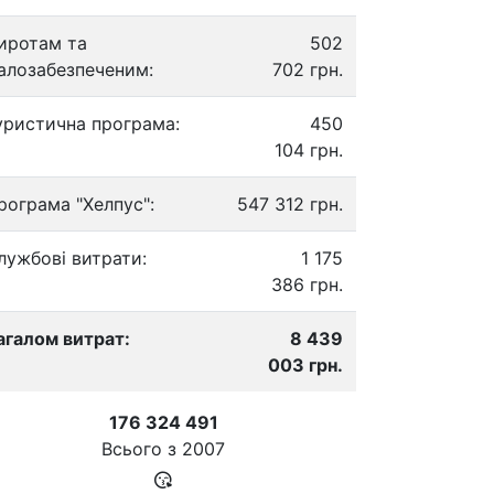
иротам та
502
алозабезпеченим:
702 грн.
уристична програма:
450
104 грн.
рограма "Хелпус":
547 312 грн.
лужбові витрати:
1 175
386 грн.
агалом витрат:
8 439
003 грн.
176 324 491
Всього з
2007