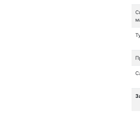
С
м
Т
П
С
З