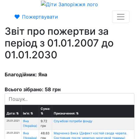
Пожертвувати
Звіт про пожертви за
період з 01.01.2007 до
01.01.2030
Благодійник: Яна
Всього зібрано: 58 грн
Сума:
Дата:
⇅
Ім'я:
⇅
⇅
Призначення:
⇅
25.01.2021
Яна
9.72
Службові потреби фонду
(Україна)
грн
25.01.2021
Яна
48.63
Марченко Вика (Дефект костей свода черепа.
(Україна)
грн
Состояние после черепно-мозговой травмы)