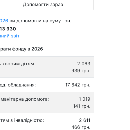
Допомогти зараз
026
ви допомогли на суму грн.
913 930
ний звіт
рати фонду в 2026
4 хворим дітям
2 063
939 грн.
ед. обладнання:
17 842 грн.
уманітарна допомога:
1 019
141 грн.
ітям з інвалідністю:
2 611
466 грн.