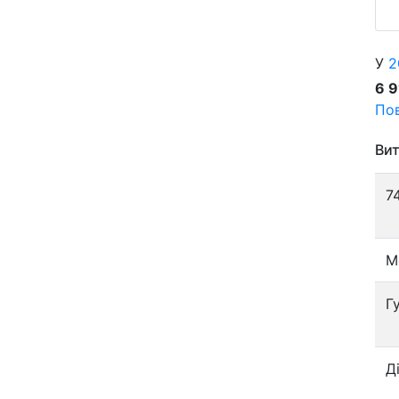
У
2
6 
Пов
Вит
7
М
Г
Д