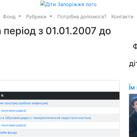
Фонд
Рубрики
Потрібна допомога?
Контакти
 період з 01.01.2007 до
ді
Їм
:
⇅
им (внутриутробная инфекция)
 (муковисцидоз)
га (Муковисцидоз с панкреатической недостаточностью)
 (муковисцидоз)
реби фонду