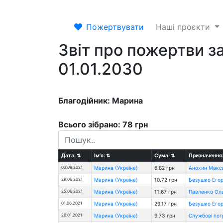
Пожертвувати
Наші проєкти
Звіт про пожертви за
01.01.2030
Благодійник: Марина
Всього зібрано: 78 грн
Дата:
⇅
Ім'я:
⇅
Сума:
⇅
Призначення
03.08.2021
Марина (Україна)
6.82 грн
Анохин Макс
29.06.2021
Марина (Україна)
10.72 грн
Безушко Егор
25.06.2021
Марина (Україна)
11.67 грн
Павленко Оль
01.06.2021
Марина (Україна)
29.17 грн
Безушко Егор
26.01.2021
Марина (Україна)
9.73 грн
Службові пот