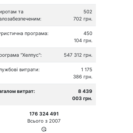
иротам та
502
алозабезпеченим:
702 грн.
уристична програма:
450
104 грн.
рограма "Хелпус":
547 312 грн.
лужбові витрати:
1 175
386 грн.
агалом витрат:
8 439
003 грн.
176 324 491
Всього з
2007