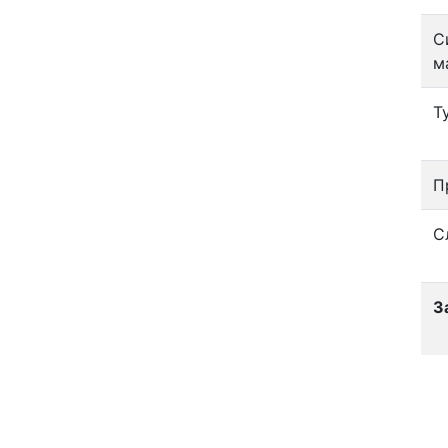
С
м
Т
П
С
З