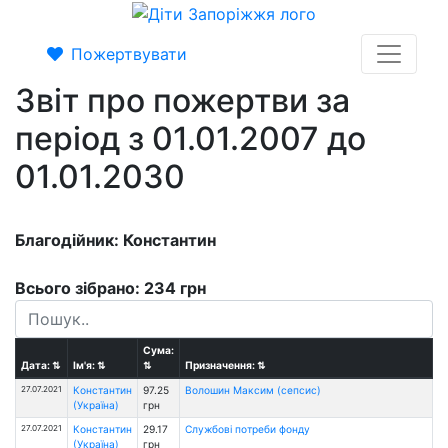
Пожертвувати
Звіт про пожертви за
період з 01.01.2007 до
01.01.2030
Благодійник: Константин
Всього зібрано: 234 грн
Сума:
Дата:
⇅
Ім'я:
⇅
⇅
Призначення:
⇅
27.07.2021
Константин
97.25
Волошин Максим (сепсис)
(Україна)
грн
27.07.2021
Константин
29.17
Службові потреби фонду
(Україна)
грн