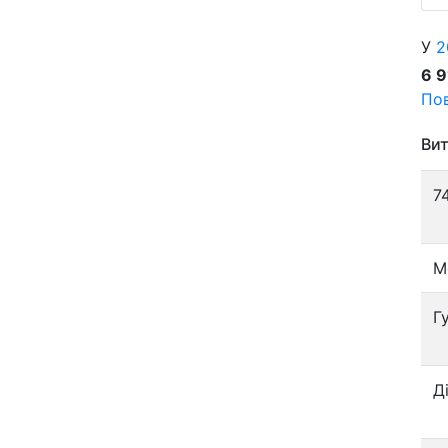
У
2
6 
Пов
Вит
7
М
Г
Д