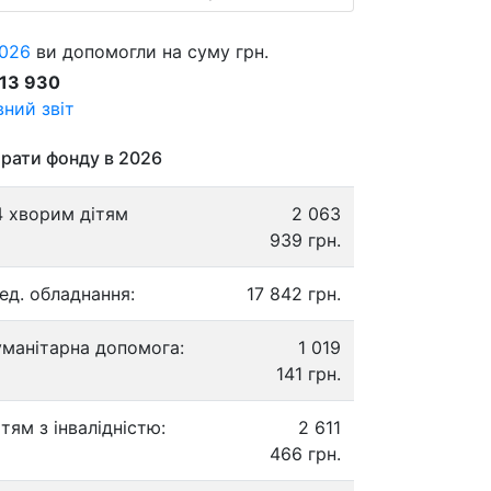
026
ви допомогли на суму грн.
913 930
ний звіт
рати фонду в 2026
4 хворим дітям
2 063
939 грн.
ед. обладнання:
17 842 грн.
уманітарна допомога:
1 019
141 грн.
ітям з інвалідністю:
2 611
466 грн.