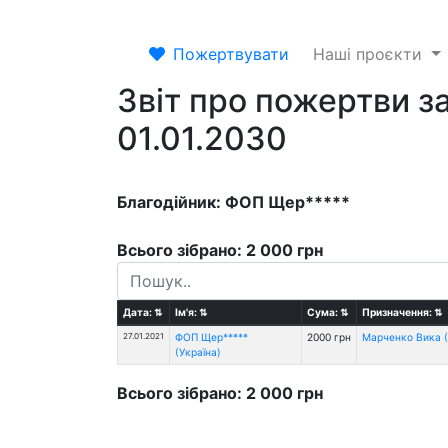
Пожертвувати
Наші проєкти
Звіт про пожертви за
01.01.2030
Благодійник: ФОП Щер*****
Всього зібрано: 2 000 грн
Дата:
⇅
Ім'я:
⇅
Сума:
⇅
Призначення:
⇅
27.01.2021
ФОП Щер*****
2000 грн
Марченко Вика (
(Україна)
Всього зібрано: 2 000 грн