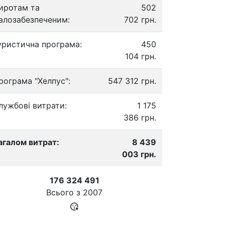
иротам та
502
алозабезпеченим:
702 грн.
уристична програма:
450
104 грн.
рограма "Хелпус":
547 312 грн.
лужбові витрати:
1 175
386 грн.
агалом витрат:
8 439
003 грн.
176 324 491
Всього з
2007