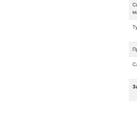
С
м
Т
П
С
З