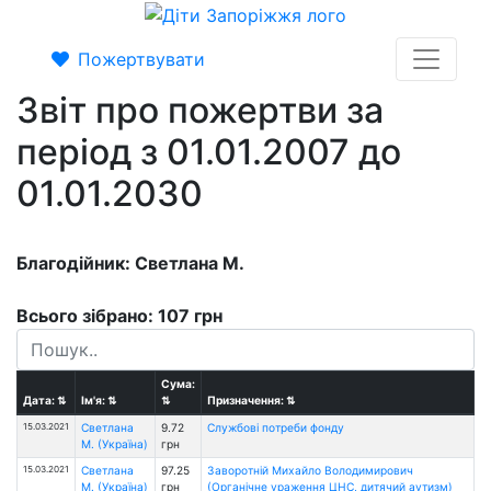
Пожертвувати
Звіт про пожертви за
період з 01.01.2007 до
01.01.2030
Благодійник: Светлана М.
Всього зібрано: 107 грн
Сума:
Дата:
⇅
Ім'я:
⇅
⇅
Призначення:
⇅
15.03.2021
Светлана
9.72
Службові потреби фонду
М. (Україна)
грн
15.03.2021
Светлана
97.25
Заворотній Михайло Володимирович
М. (Україна)
грн
(Органічне ураження ЦНС, дитячий аутизм)