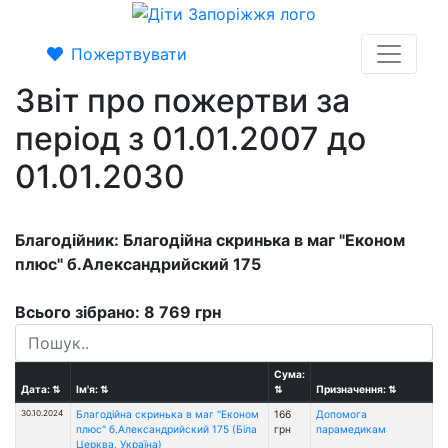
Пожертвувати
Звіт про пожертви за
період з 01.01.2007 до
01.01.2030
Благодійник: Благодійна скринька в маг "Економ
плюс" б.Александрийский 175
Всього зібрано: 8 769 грн
Сума:
Дата:
⇅
Ім'я:
⇅
⇅
Призначення:
⇅
30.10.2024
Благодійна скринька в маг "Економ
166
Допомога
плюс" б.Александрийский 175 (Біла
грн
парамедикам
Церква, Україна)