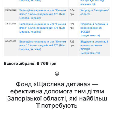
Церква, Україна)
постраждалим від
воєнних дій
06.05.2022
Благодійна скринька в маг "Економ
304
Хворі діти Запорізької
плюс" б.Александрийский 175 (Біла
грн
області
Церква, Україна)
28.10.2021
Благодійна скринька в маг "Економ
824
Відділення реанімації
плюс" б.Александрийский 175 (Біла
грн
новонароджених
Церква, Україна)
ЗОКДЛ
(медикаменти)
06.07.2021
Благодійна скринька в маг "Економ
725
Відділення реанімації
плюс" б.Александрийский 175 (Біла
грн
новонароджених
Церква, Україна)
ЗОКДЛ
(медикаменти)
Всього зібрано: 8 769 грн
Фонд «Щаслива дитина» —
ефективна допомога тим дітям
Запорізької області, які найбільш
її потребують