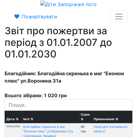
Пожертвувати
Звіт про пожертви за
період з 01.01.2007 до
01.01.2030
Благодійник: Благодійна скринька в маг "Економ
плюс" ул.Воронина 31а
Всього зібрано: 1 020 грн
Сума:
Дата:
⇅
Ім'я:
⇅
⇅
Призначення:
⇅
20.03.2026
Благодійна скринька в маг
60
Хворі діти Запорізької
"Економ плюс" ул.Воронина 31а
грн
області
(Запоріжжя, Україна)