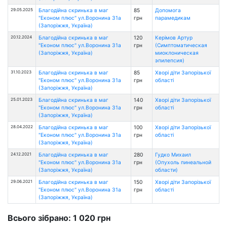
29.05.2025
Благодійна скринька в маг
85
Допомога
"Економ плюс" ул.Воронина 31а
грн
парамедикам
(Запоріжжя, Україна)
20.12.2024
Благодійна скринька в маг
120
Керімов Артур
"Економ плюс" ул.Воронина 31а
грн
(Симптоматическая
(Запоріжжя, Україна)
миоклоническая
эпилепсия)
31.10.2023
Благодійна скринька в маг
85
Хворі діти Запорізької
"Економ плюс" ул.Воронина 31а
грн
області
(Запоріжжя, Україна)
25.01.2023
Благодійна скринька в маг
140
Хворі діти Запорізької
"Економ плюс" ул.Воронина 31а
грн
області
(Запоріжжя, Україна)
28.04.2022
Благодійна скринька в маг
100
Хворі діти Запорізької
"Економ плюс" ул.Воронина 31а
грн
області
(Запоріжжя, Україна)
24.12.2021
Благодійна скринька в маг
280
Гудко Михаил
"Економ плюс" ул.Воронина 31а
грн
(Опухоль пинеальной
(Запоріжжя, Україна)
области)
29.06.2021
Благодійна скринька в маг
150
Хворі діти Запорізької
"Економ плюс" ул.Воронина 31а
грн
області
(Запоріжжя, Україна)
Всього зібрано: 1 020 грн