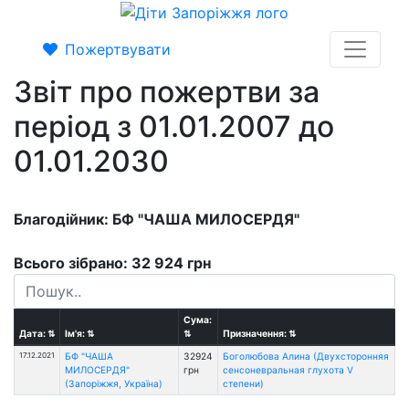
Пожертвувати
Звіт про пожертви за
період з 01.01.2007 до
01.01.2030
Благодійник: БФ "ЧАША МИЛОСЕРДЯ"
Всього зібрано: 32 924 грн
Сума:
Дата:
⇅
Ім'я:
⇅
⇅
Призначення:
⇅
17.12.2021
БФ "ЧАША
32924
Боголюбова Алина (Двухсторонняя
МИЛОСЕРДЯ"
грн
сенсоневральная глухота V
(Запоріжжя, Україна)
степени)