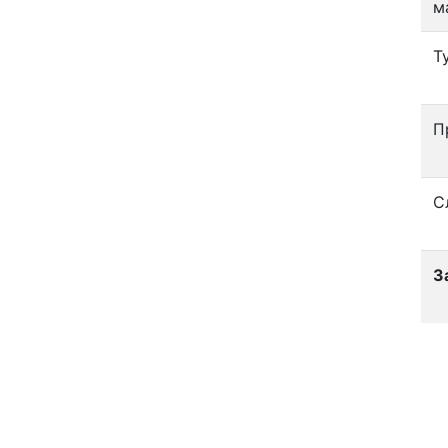
м
Т
П
С
З