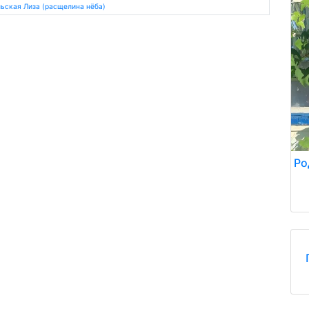
ьская Лиза (расщелина нёба)
Ро