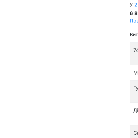
У
2
6 
Пов
Вит
7
М
Г
Д
С