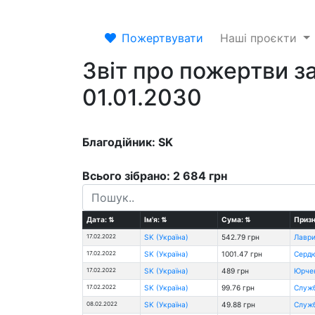
Пожертвувати
Наші проєкти
Звіт про пожертви за
01.01.2030
Благодійник: SK
Всього зібрано: 2 684 грн
Дата:
⇅
Ім'я:
⇅
Сума:
⇅
Призн
17.02.2022
SK (Україна)
542.79 грн
Лаври
17.02.2022
SK (Україна)
1001.47 грн
Сердю
17.02.2022
SK (Україна)
489 грн
Юрчен
17.02.2022
SK (Україна)
99.76 грн
Служб
08.02.2022
SK (Україна)
49.88 грн
Служб