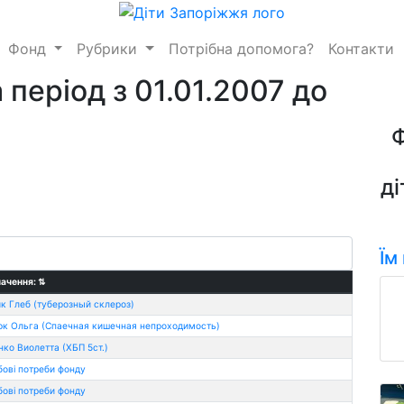
Фонд
Рубрики
Потрібна допомога?
Контакти
 період з 01.01.2007 до
ді
Їм
ачення:
⇅
к Глеб (туберозный склероз)
к Ольга (Спаечная кишечная непроходимость)
ко Виолетта (ХБП 5ст.)
ові потреби фонду
ові потреби фонду