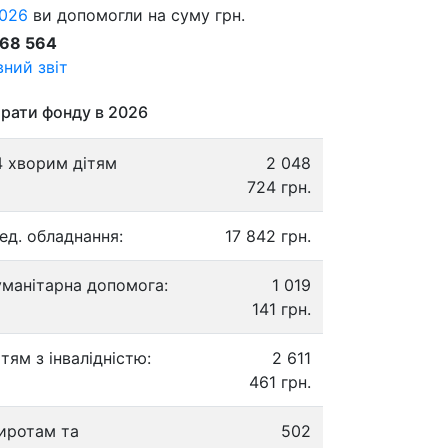
026
ви допомогли на суму грн.
868 564
ний звіт
рати фонду в 2026
4 хворим дітям
2 048
724 грн.
ед. обладнання:
17 842 грн.
уманітарна допомога:
1 019
141 грн.
ітям з інвалідністю:
2 611
461 грн.
иротам та
502