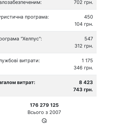
алозабезпеченим:
702 грн.
уристична програма:
450
104 грн.
рограма "Хелпус":
547
312 грн.
лужбові витрати:
1 175
346 грн.
агалом витрат:
8 423
743 грн.
176 279 125
Всього з
2007