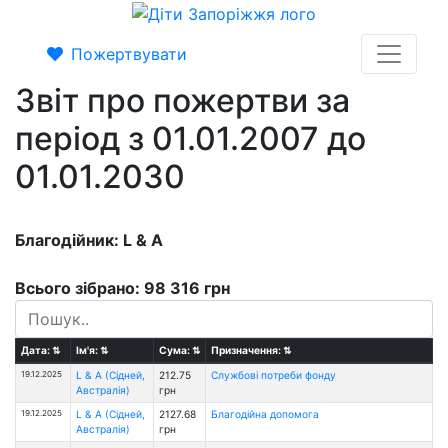
Пожертвувати
Звіт про пожертви за
період з 01.01.2007 до
01.01.2030
Благодійник: L & A
Всього зібрано: 98 316 грн
Дата:
⇅
Ім'я:
⇅
Сума:
⇅
Призначення:
⇅
19.12.2025
L & A (Сідней,
212.75
Службові потреби фонду
Австралія)
грн
19.12.2025
L & A (Сідней,
2127.68
Благодійна допомога
Австралія)
грн