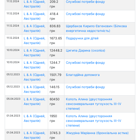
11.12.2024
L & A (Сідней,
209.2
Службові потреби фонду
Австралія)
грн
11.12.2024
L & A (Сідней,
418.4
Службові потреби фонду
Австралія)
грн
11.12.2024
L & A (Сідней,
836.83
Щербаков Кирило Євгенович (Білкова
Австралія)
грн
енергетична недостатність)
11.12.2024
L & A (Сідней,
1673.65
Подарунки для дiтей
Австралія)
грн
10.10.2024
L & A (Сідней,
12448.2
Цигипа Дарина (сколіоз)
Австралія)
грн
10.10.2024
L & A (Сідней,
1244.7
Службові потреби фонду
Австралія)
грн
05.12.2023
L & A (Сідней,
1501.79
Благодійна допомога
Австралія)
грн
05.12.2023
L & A (Сідней,
146.15
Службові потреби фонду
Австралія)
грн
05.04.2023
L & A (Сідней,
60450
Копоть Алина (двусторонняя
Австралія)
грн
сенсоневральная тугоухость ІІІ-ІV
степени)
01.04.2023
L & A (Сідней,
1950
Копоть Алина (двусторонняя
Австралія)
грн
сенсоневральная тугоухость ІІІ-ІV
степени)
01.04.2023
L & A (Сідней,
3745.3
Жмуріна Маріанна (бронхіальна астма)
Австралія)
грн