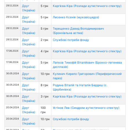
29.12.2024
Друг
5 грн
Каргієва Кіра (Розлади аутистичного спектру)
(Україна)
29.12.2024
Друг
5 грн
Лисенко Ксенія (муковісцидоз)
(Україна)
29.12.2024
Друг
5 грн
Терещенко Давид Володимирович
(Україна)
(Бронхіальна астма)
29.12.2024
Друг
2 грн
Службові потреби фонду
(Україна)
17.06.2024
Друг
4 грн
Каргієва Кіра (Розлади аутистичного спектру)
(Україна)
17.06.2024
Друг
5 грн
Лапков Тимофій Віталійович (Бронхо-легенева
(Україна)
дисплазія)
30.05.2024
Друг
10 грн
Кулинич Кирило Григорович (Периферический
(Україна)
парез)
30.05.2024
Друг
8 грн
Родина Віталій та Наталія Бардиш (с.
(Україна)
Щербинівка)
30.05.2024
Друг
3 грн
Каргієва Кіра (Розлади аутистичного спектру)
(Україна)
20.04.2024
Друг
100
Устінов Лев (Cиндром аутистичного спектру)
(Україна)
грн
20.04.2024
Друг
10 грн
Службові потреби фонду
(Україна)
05.03.2024