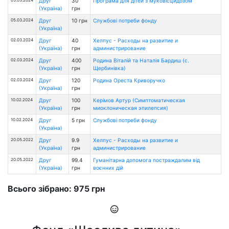
Друг
30
Програма для дітей з муковісцидозом
(Україна)
грн
05.03.2024
Друг
10 грн
Службові потреби фонду
(Україна)
02.03.2024
Друг
40
Хелпус - Расходы на развитие и
(Україна)
грн
администрирование
02.03.2024
Друг
400
Родина Віталій та Наталія Бардиш (с.
(Україна)
грн
Щербинівка)
02.03.2024
Друг
120
Родина Ореста Криворучко
(Україна)
грн
10.02.2024
Друг
100
Керімов Артур (Симптоматическая
(Україна)
грн
миоклоническая эпилепсия)
10.02.2024
Друг
5 грн
Службові потреби фонду
(Україна)
20.05.2022
Друг
9.9
Хелпус - Расходы на развитие и
(Україна)
грн
администрирование
20.05.2022
Друг
99.4
Гуманітарна допомога постраждалим від
(Україна)
грн
воєнних дій
Всього зібрано: 975 грн