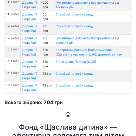
14.12.2022
Дарина П.
200
Гуманітарна допомога постраждалим від
(Україна)
грн
воєнних дій
14.12.2022
Дарина П.
20
Службові потреби фонду
(Україна)
грн
10.12.2022
Дарина П.
20
Службові потреби фонду
(Україна)
грн
10.12.2022
Дарина П.
200
Гуманітарна допомога постраждалим від
(Україна)
грн
воєнних дій
10.12.2022
Дарина П.
120
Заворотній Михайло Володимирович
(Україна)
грн
(Органічне ураження ЦНС, дитячий аутизм)
10.12.2022
Дарина П.
120
Белогурова Полина (ДЦП)
(Україна)
грн
10.12.2022
Дарина П.
12 грн
Службові потреби фонду
(Україна)
10.12.2022
Дарина П.
12 грн
Службові потреби фонду
(Україна)
Всього зібрано: 704 грн
Фонд «Щаслива дитина» —
ефективна допомога тим дітям