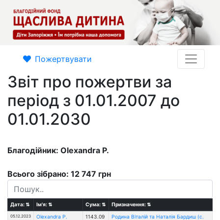
Пожертвувати
Звіт про пожертви за
період з 01.01.2007 до
01.01.2030
Благодійник: Olexandra P.
Всього зібрано: 12 747 грн
Дата:
⇅
Ім'я:
⇅
Сума:
⇅
Призначення:
⇅
05.12.2023
Olexandra P.
1143.09
Родина Віталій та Наталія Бардиш (с.