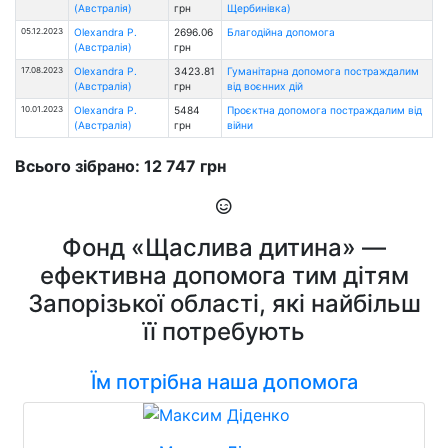
(Австралія)
грн
Щербинівка)
05.12.2023
Olexandra P.
2696.06
Благодійна допомога
(Австралія)
грн
17.08.2023
Olexandra P.
3423.81
Гуманітарна допомога постраждалим
(Австралія)
грн
від воєнних дій
10.01.2023
Olexandra P.
5484
Проєктна допомога постраждалим від
(Австралія)
грн
війни
Всього зібрано: 12 747 грн
Фонд «Щаслива дитина» —
ефективна допомога тим дітям
Запорізької області, які найбільш
її потребують
Їм потрібна наша допомога