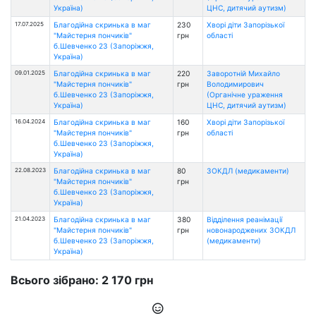
Україна)
ЦНС, дитячий аутизм)
17.07.2025
Благодійна скринька в маг
230
Хворі діти Запорізької
"Майстерня пончиків"
грн
області
б.Шевченко 23 (Запоріжжя,
Україна)
09.01.2025
Благодійна скринька в маг
220
Заворотній Михайло
"Майстерня пончиків"
грн
Володимирович
б.Шевченко 23 (Запоріжжя,
(Органічне ураження
Україна)
ЦНС, дитячий аутизм)
16.04.2024
Благодійна скринька в маг
160
Хворі діти Запорізької
"Майстерня пончиків"
грн
області
б.Шевченко 23 (Запоріжжя,
Україна)
22.08.2023
Благодійна скринька в маг
80
ЗОКДЛ (медикаменти)
"Майстерня пончиків"
грн
б.Шевченко 23 (Запоріжжя,
Україна)
21.04.2023
Благодійна скринька в маг
380
Відділення реанімації
"Майстерня пончиків"
грн
новонароджених ЗОКДЛ
б.Шевченко 23 (Запоріжжя,
(медикаменти)
Україна)
Всього зібрано: 2 170 грн