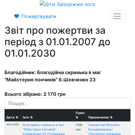
Пожертвувати
Звіт про пожертви за
період з 01.01.2007 до
01.01.2030
Благодійник: Благодійна скринька в маг
"Майстерня пончиків" б.Шевченко 23
Всього зібрано: 2 170 грн
Сума:
Дата:
⇅
Ім'я:
⇅
⇅
Призначення:
⇅
30.10.2025
Благодійна скринька в маг
1100
Заворотній Михайло
"Майстерня пончиків"
грн
Володимирович
б.Шевченко 23 (Запоріжжя,
(Органічне ураження