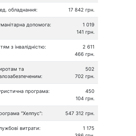
ед. обладнання:
17 842 грн.
уманітарна допомога:
1 019
141 грн.
ітям з інвалідністю:
2 611
466 грн.
иротам та
502
алозабезпеченим:
702 грн.
уристична програма:
450
104 грн.
рограма "Хелпус":
547 312 грн.
лужбові витрати:
1 175
386 грн.