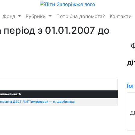
Фонд
Рубрики
Потрібна допомога?
Контакти
 період з 01.01.2007 до
ді
Їм
ризначення:
⇅
опомога ДБСТ Лілії Тимофеєвой — с. Щербинівка
Д