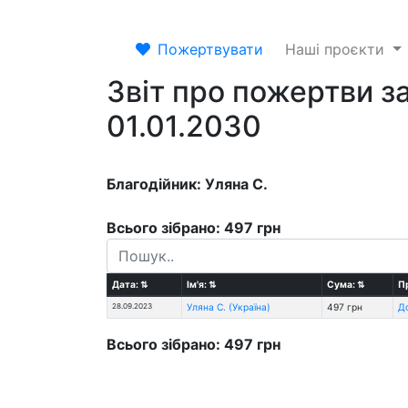
Пожертвувати
Наші проєкти
Звіт про пожертви за
01.01.2030
Благодійник: Уляна С.
Всього зібрано: 497 грн
Дата:
⇅
Ім'я:
⇅
Сума:
⇅
П
28.09.2023
Уляна С. (Україна)
497 грн
Д
Всього зібрано: 497 грн