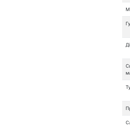
М
Г
Д
С
м
Т
П
С