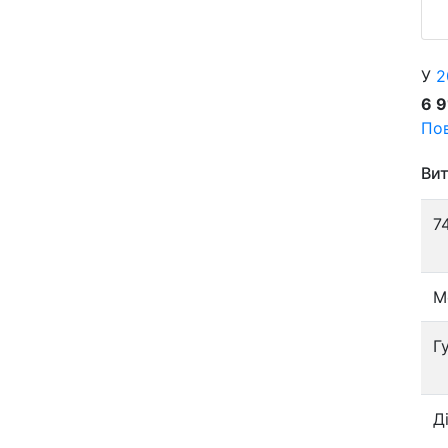
У
2
6 
Пов
Вит
7
М
Г
Д