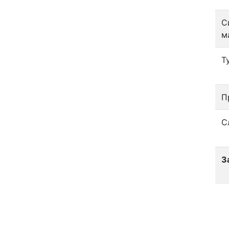
С
м
Т
П
С
З