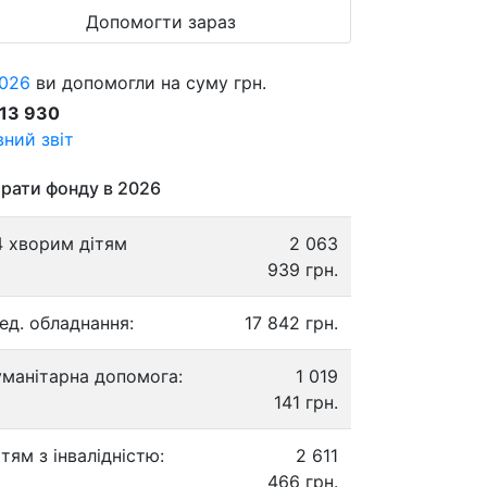
Допомогти зараз
026
ви допомогли на суму грн.
913 930
ний звіт
рати фонду в 2026
4 хворим дітям
2 063
939 грн.
ед. обладнання:
17 842 грн.
уманітарна допомога:
1 019
141 грн.
ітям з інвалідністю:
2 611
466 грн.