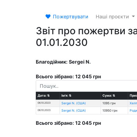
Пожертвувати
Наші проєкти
Звіт про пожертви за
01.01.2030
Благодійник: Sergei N.
Всього зібрано: 12 045 грн
Дата:
⇅
Ім'я:
⇅
Сума:
⇅
Приз
06.10.2023
Sergei N. (США)
1095 грн
Хелп
06.10.2023
Sergei N. (США)
10950 грн
Роди
Всього зібрано: 12 045 грн