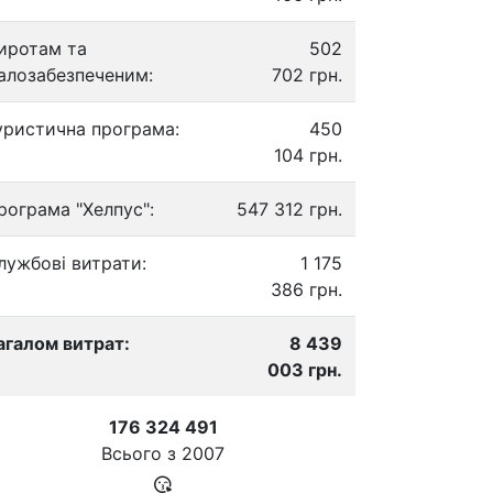
иротам та
502
алозабезпеченим:
702 грн.
уристична програма:
450
104 грн.
рограма "Хелпус":
547 312 грн.
лужбові витрати:
1 175
386 грн.
агалом витрат:
8 439
003 грн.
176 324 491
Всього з
2007