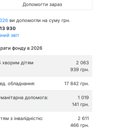
Допомогти зараз
026
ви допомогли на суму грн.
913 930
ний звіт
рати фонду в 2026
4 хворим дітям
2 063
939 грн.
ед. обладнання:
17 842 грн.
уманітарна допомога:
1 019
141 грн.
ітям з інвалідністю:
2 611
466 грн.