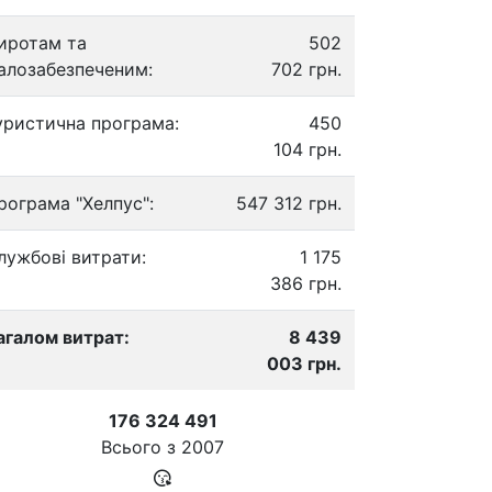
иротам та
502
алозабезпеченим:
702 грн.
уристична програма:
450
104 грн.
рограма "Хелпус":
547 312 грн.
лужбові витрати:
1 175
386 грн.
агалом витрат:
8 439
003 грн.
176 324 491
Всього з
2007