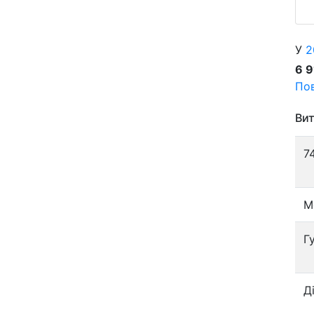
У
2
6 
Пов
Вит
7
М
Г
Д