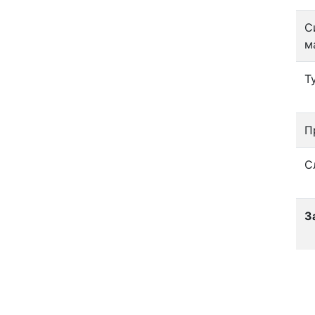
С
м
Т
П
С
З