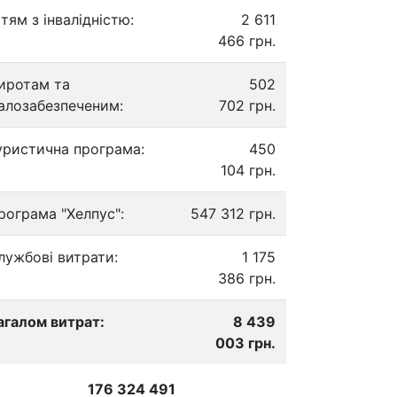
ітям з інвалідністю:
2 611
466 грн.
иротам та
502
алозабезпеченим:
702 грн.
уристична програма:
450
104 грн.
рограма "Хелпус":
547 312 грн.
лужбові витрати:
1 175
386 грн.
агалом витрат:
8 439
003 грн.
176 324 491