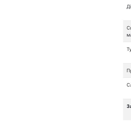
Д
С
м
Т
П
С
З