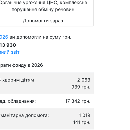
Органічне ураження ЦНС, комплексне
порушення обміну речовин
Допомогти зараз
026
ви допомогли на суму грн.
913 930
ний звіт
рати фонду в 2026
4 хворим дітям
2 063
939 грн.
ед. обладнання:
17 842 грн.
уманітарна допомога:
1 019
141 грн.