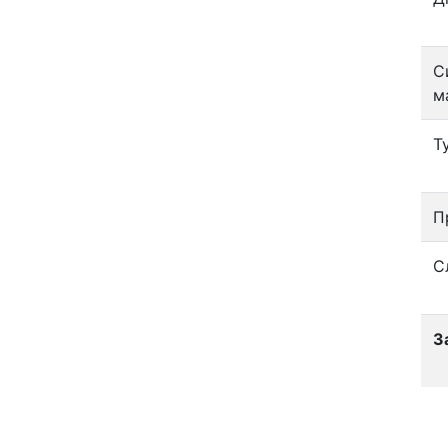
С
м
Т
П
С
З