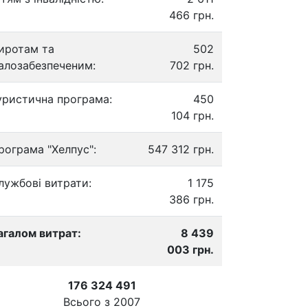
466 грн.
иротам та
502
алозабезпеченим:
702 грн.
уристична програма:
450
104 грн.
рограма "Хелпус":
547 312 грн.
лужбові витрати:
1 175
386 грн.
агалом витрат:
8 439
003 грн.
176 324 491
Всього з
2007