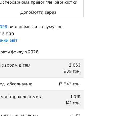
Остеосаркома правої плечової кістки
Допомогти зараз
026
ви допомогли на суму грн.
913 930
ний звіт
рати фонду в 2026
4 хворим дітям
2 063
939 грн.
ед. обладнання:
17 842 грн.
уманітарна допомога:
1 019
141 грн.
ітям з інвалідністю:
2 611