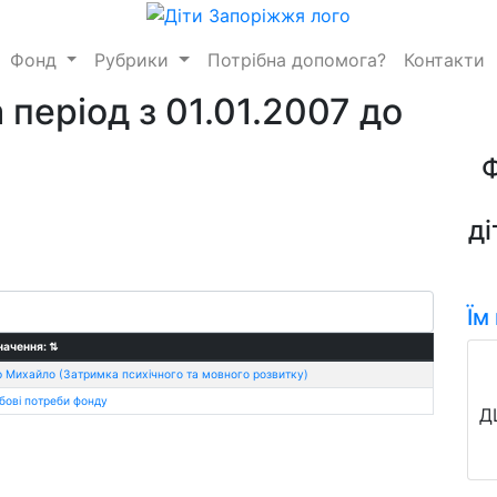
Фонд
Рубрики
Потрібна допомога?
Контакти
 період з 01.01.2007 до
ді
Їм
начення:
⇅
 Михайло (Затримка психічного та мовного розвитку)
бові потреби фонду
Д