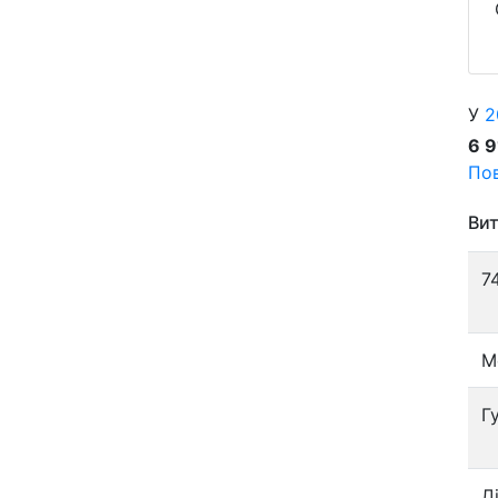
У
2
6 
Пов
Вит
7
М
Г
Д