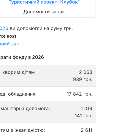
Туристичний проєкт "Клубок"
Допомогти зараз
026
ви допомогли на суму грн.
913 930
ний звіт
рати фонду в 2026
4 хворим дітям
2 063
939 грн.
ед. обладнання:
17 842 грн.
уманітарна допомога:
1 019
141 грн.
ітям з інвалідністю:
2 611