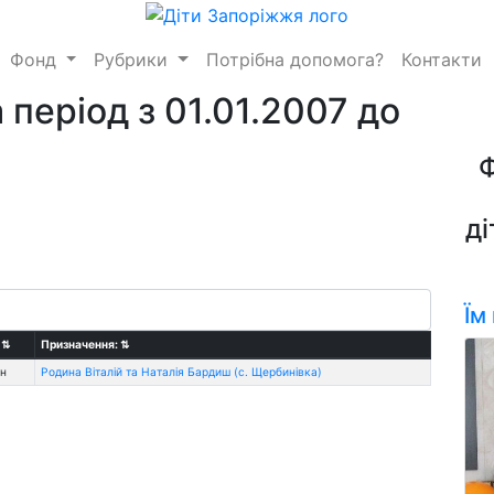
Фонд
Рубрики
Потрібна допомога?
Контакти
 період з 01.01.2007 до
ді
Їм
:
⇅
Призначення:
⇅
рн
Родина Віталій та Наталія Бардиш (с. Щербинівка)