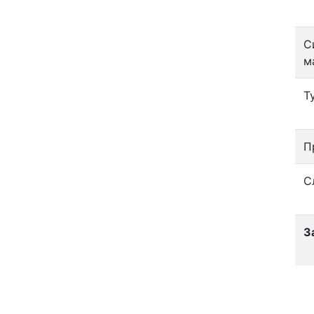
С
м
Т
П
С
З