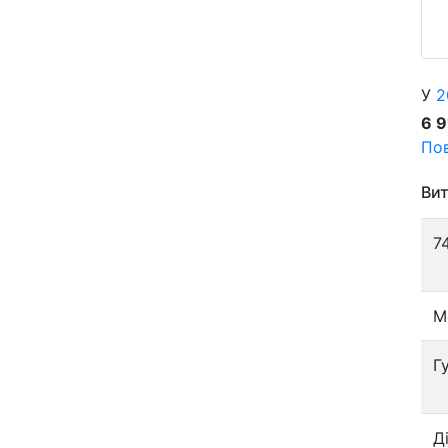
У
2
6 
Пов
Вит
7
М
Г
Д