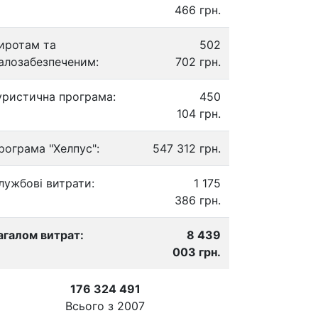
466 грн.
иротам та
502
алозабезпеченим:
702 грн.
уристична програма:
450
104 грн.
рограма "Хелпус":
547 312 грн.
лужбові витрати:
1 175
386 грн.
агалом витрат:
8 439
003 грн.
176 324 491
Всього з
2007