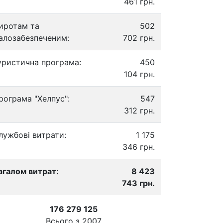
461 грн.
иротам та
502
алозабезпеченим:
702 грн.
уристична програма:
450
104 грн.
рограма "Хелпус":
547
312 грн.
лужбові витрати:
1 175
346 грн.
агалом витрат:
8 423
743 грн.
176 279 125
Всього з
2007