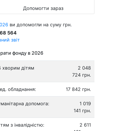
Допомогти зараз
026
ви допомогли на суму грн.
868 564
ний звіт
рати фонду в 2026
4 хворим дітям
2 048
724 грн.
ед. обладнання:
17 842 грн.
уманітарна допомога:
1 019
141 грн.
ітям з інвалідністю:
2 611