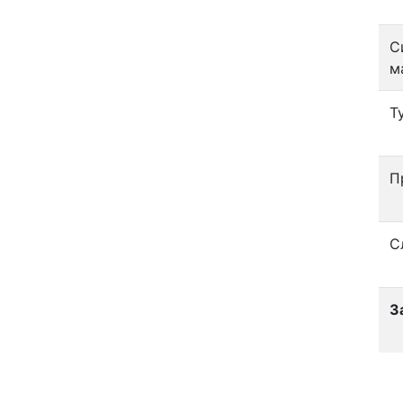
С
м
Т
П
С
З