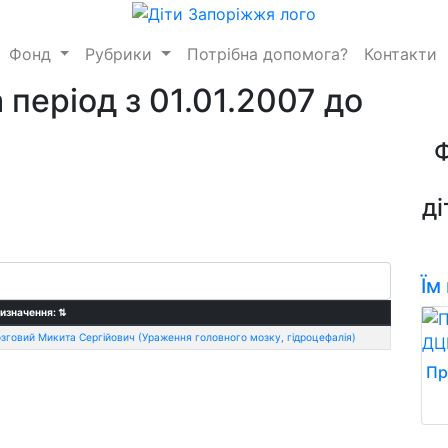
Фонд
Рубрики
Потрібна допомога?
Контакти
 період з 01.01.2007 до
ді
Їм
изначення:
⇅
зговий Микита Сергійович (Ураження головного мозку, гідроцефалія)
Пр