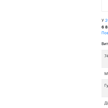
У
2
6 
Пов
Вит
7
М
Г
Д