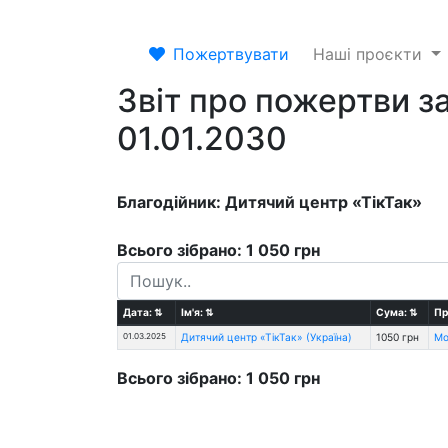
Пожертвувати
Наші проєкти
Звіт про пожертви за
01.01.2030
Благодійник: Дитячий центр «ТікТак»
Всього зібрано: 1 050 грн
Дата:
⇅
Ім'я:
⇅
Сума:
⇅
Пр
01.03.2025
Дитячий центр «ТікТак» (Україна)
1050 грн
Мо
Всього зібрано: 1 050 грн