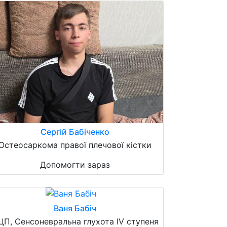
Сергій Бабіченко
Остеосаркома правої плечової кістки
Допомогти зараз
Ваня Бабіч
ЦП, Сенсоневральна глухота IV ступеня