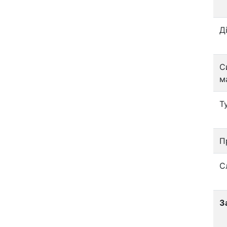
Д
С
м
Т
П
С
З