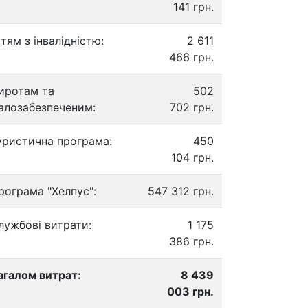
141 грн.
ітям з інвалідністю:
2 611
466 грн.
иротам та
502
алозабезпеченим:
702 грн.
уристична програма:
450
104 грн.
рограма "Хелпус":
547 312 грн.
лужбові витрати:
1 175
386 грн.
агалом витрат:
8 439
003 грн.