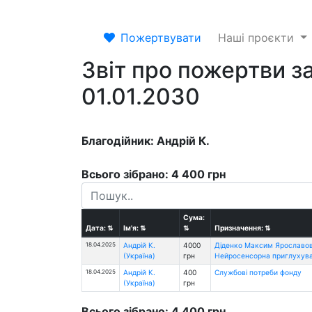
Пожертвувати
Наші проєкти
Звіт про пожертви за
01.01.2030
Благодійник: Андрiй К.
Всього зібрано: 4 400 грн
Сума:
Дата:
⇅
Ім'я:
⇅
⇅
Призначення:
⇅
18.04.2025
Андрiй К.
4000
Діденко Максим Ярославовіч
(Україна)
грн
Нейросенсорна приглухува
18.04.2025
Андрiй К.
400
Службові потреби фонду
(Україна)
грн
Всього зібрано: 4 400 грн