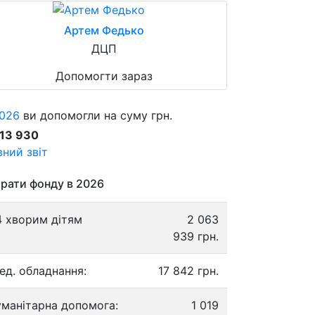
Артем Федько
ДЦП
Допомогти зараз
026
ви допомогли на суму грн.
913 930
ний звіт
рати фонду в 2026
4 хворим дітям
2 063
939 грн.
ед. обладнання:
17 842 грн.
уманітарна допомога:
1 019