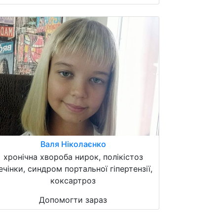
Валя Ніколаєнко
хронічна хвороба нирок, полікістоз
ечінки, синдром портальної гіпертензії,
коксартроз
Допомогти зараз