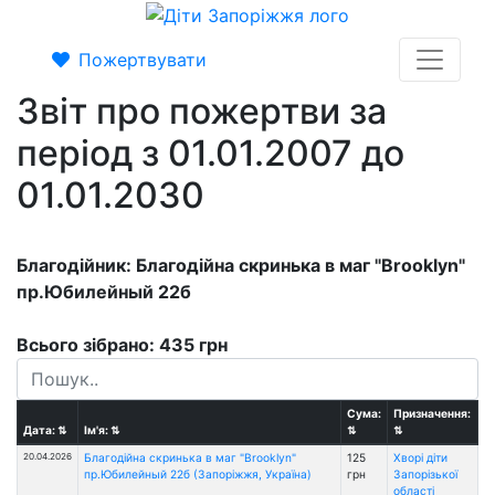
Пожертвувати
Звіт про пожертви за
період з 01.01.2007 до
01.01.2030
Благодійник: Благодійна скринька в маг "Brooklyn"
пр.Юбилейный 22б
Всього зібрано: 435 грн
Сума:
Призначення:
Дата:
⇅
Ім'я:
⇅
⇅
⇅
20.04.2026
Благодійна скринька в маг "Brooklyn"
125
Хворі діти
пр.Юбилейный 22б (Запоріжжя, Україна)
грн
Запорізької
області