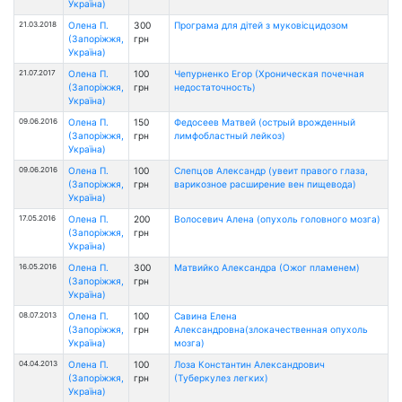
Україна)
21.03.2018
Олена П.
300
Програма для дітей з муковісцидозом
(Запоріжжя,
грн
Україна)
21.07.2017
Олена П.
100
Чепурненко Егор (Хроническая почечная
(Запоріжжя,
грн
недостаточность)
Україна)
09.06.2016
Олена П.
150
Федосеев Матвей (острый врожденный
(Запоріжжя,
грн
лимфобластный лейкоз)
Україна)
09.06.2016
Олена П.
100
Слепцов Александр (увеит правого глаза,
(Запоріжжя,
грн
варикозное расширение вен пищевода)
Україна)
17.05.2016
Олена П.
200
Волосевич Алена (oпухоль головного мозга)
(Запоріжжя,
грн
Україна)
16.05.2016
Олена П.
300
Матвийко Александра (Ожог пламенем)
(Запоріжжя,
грн
Україна)
08.07.2013
Олена П.
100
Савина Елена
(Запоріжжя,
грн
Александровна(злокачественная опухоль
Україна)
мозга)
04.04.2013
Олена П.
100
Лоза Константин Александрович
(Запоріжжя,
грн
(Туберкулез легких)
Україна)