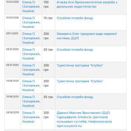
10.03.2026
Олена П.
150
Агаєва Ася (Бронхоектатична хвороба з
(Запоріжжя,
грн
дихальною недостатністю)
Україна)
10.03.2026
Олена П.
15 грн
Службові потреби фонду
(Запоріжжя,
Україна)
28.11.2025
Олена П.
250
Семиряга Олег (вроджені вади нервової
(Запоріжжя,
грн
системи, ДЦП)
Україна)
04.07.2025
Олена П.
20 грн
Службові потреби фонду
(Запоріжжя,
Україна)
04.07.2025
Олена П.
200
Туристична програма "Клубок"
(Запоріжжя,
грн
Україна)
14.06.2025
Олена П.
250
Туристична програма "Клубок"
(Запоріжжя,
грн
Україна)
14.06.2025
Олена П.
25 грн
Службові потреби фонду
(Запоріжжя,
Україна)
24.04.2025
Олена П.
200
Діденко Максим Ярославовіч (ДЦП;
(Запоріжжя,
грн
Гідроцефалія; Епілепсія; Дисплазія
Україна)
кульшових суглобів; Нейросенсорна
приглухуватість)