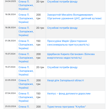
24.04.2025
Олена П.
20 грн
Службові потреби фонду
(Запоріжжя,
Україна)
16.08.2024
Олена П.
200
Заворотній Михайло Володимирович
(Запоріжжя,
грн
(Органічне ураження ЦНС, дитячий аутизм)
Україна)
16.08.2024
Олена П.
20 грн
Службові потреби фонду
(Запоріжжя,
Україна)
01.08.2024
Олена П.
150
Проскурiна Марiя (Двостороння
(Запоріжжя,
грн
сенсоневральна приглухуватiсть)
Україна)
15.07.2024
Олена П.
200
Щербаков Кирило Євгенович (Білкова
(Запоріжжя,
грн
енергетична недостатність)
Україна)
15.07.2024
Олена П.
20 грн
Службові потреби фонду
(Запоріжжя,
Україна)
22.05.2024
Олена П.
200
Хворі діти Запорізької області
(Запоріжжя,
грн
Україна)
07.04.2024
Олена П.
150
Хелпус – фонд допомоги дорослим
(Запоріжжя,
грн
Україна)
25.03.2024
Олена П.
200
Туристична програма "Клубок"