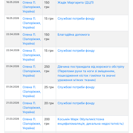
16.05.2026
Олена П.
150
Жадік Маргарита (ДЦП)
(Запоріжжя,
грн
Україна)
16.05.2026
Олена П.
15 грн
Службові потреби фонду
(Запоріжжя,
Україна)
22.04.2026
Олена П.
150
Благодійна допомога
(Запоріжжя,
грн
Україна)
22.04.2026
Олена П.
15 грн
Службові потреби фонду
(Запоріжжя,
Україна)
01.04.2026
Олена П.
250
Дівчина постраждала від ворожого обстрілу
(Запоріжжя,
грн
(Переломи руки та ноги зі зміщенням,
Україна)
пошкодження кісток гомілки та значні
ураження м’яких тканин)
01.04.2026
Олена П.
25 грн
Службові потреби фонду
(Запоріжжя,
Україна)
21.03.2026
Олена П.
20 грн
Службові потреби фонду
(Запоріжжя,
Україна)
21.03.2026
Олена П.
200
Косьмін Марк (Мультикістозна
(Запоріжжя,
грн
енцефаломаляція, дихальна недостатність)
Україна)