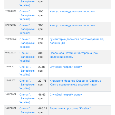
(Запоріжжя,
грн
Україна)
17.08.2023
Олена П.
300
Хелпус – фонд допомоги дорослим
(Запоріжжя,
грн
Україна)
27.07.2023
Олена П.
300
Хелпус – фонд допомоги дорослим
(Запоріжжя,
грн
Україна)
16.04.2022
Олена П.
200
Гуманітарна допомога постраждалим від
(Запоріжжя,
грн
воєнних дій
Україна)
01.10.2021
Олена П.
300
Проданова Наталья Викторовна (рак
(Запоріжжя,
грн
молочной железы)
Україна)
22.08.2021
Олена П.
29.18
Службові потреби фонду
(Запоріжжя,
грн
Україна)
22.08.2021
Олена П.
291.75
Клименко Марьяна Юрьевна (Саркома
(Запоріжжя,
грн
Юинга позвоночника и костей таза)
Україна)
14.07.2021
Олена П.
48.63
Службові потреби фонду
(Запоріжжя,
грн
Україна)
14.07.2021
Олена П.
486.25
Туристична програма "Клубок"
(Запоріжжя,
грн